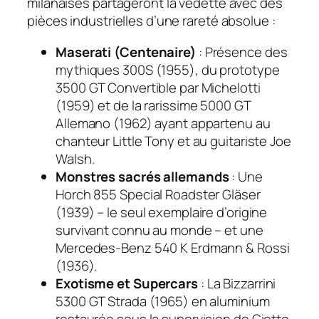
milanaises partageront la vedette avec des
pièces industrielles d’une rareté absolue :
Maserati (Centenaire)
: Présence des
mythiques 300S (1955), du prototype
3500 GT Convertible par Michelotti
(1959) et de la rarissime 5000 GT
Allemano (1962) ayant appartenu au
chanteur Little Tony et au guitariste Joe
Walsh.
Monstres sacrés allemands
: Une
Horch 855 Special Roadster Gläser
(1939) – le seul exemplaire d’origine
survivant connu au monde – et une
Mercedes-Benz 540 K Erdmann & Rossi
(1936).
Exotisme et Supercars
: La Bizzarrini
5300 GT Strada (1965) en aluminium
restaurée sous la supervision de Giotto