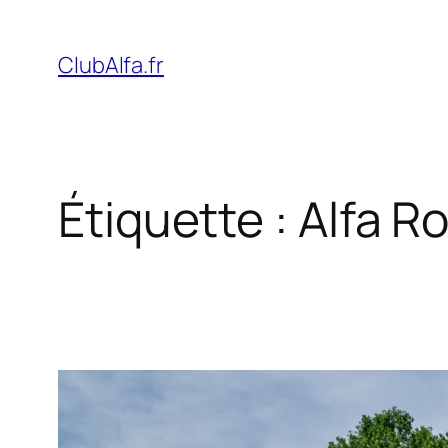
Aller
au
ClubAlfa.fr
contenu
Étiquette :
Alfa R