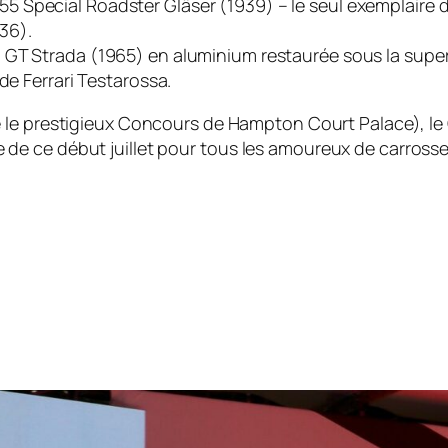
55 Special Roadster Gläser (1939) – le seul exemplaire 
36).
0 GT Strada (1965) en aluminium restaurée sous la superv
de Ferrari Testarossa.
re le prestigieux Concours de Hampton Court Palace), l
 ce début juillet pour tous les amoureux de carrosseri