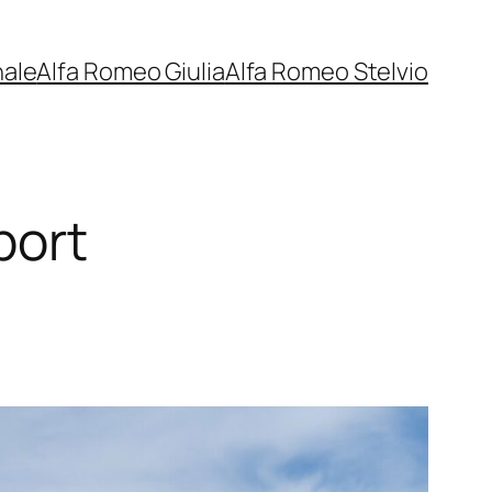
nale
Alfa Romeo Giulia
Alfa Romeo Stelvio
port