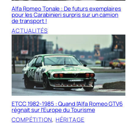
Alfa Romeo Tonale : De futurs exemplaires
pour les Carabinieri surpris sur un camion
de transport !
ACTUALITÉS
ETCC 1982-1985 : Quand l’Alfa Romeo GTV6
régnait sur l’Europe du Tourisme
COMPÉTITION
, 
HÉRITAGE