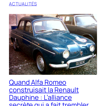
ACTUALITÉS
Quand Alfa Romeo
construisait la Renault
Dauphine : L’alliance
secrète qui a fait trembler