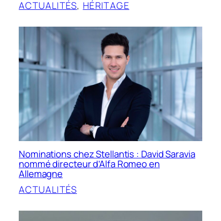
ACTUALITÉS
, 
HÉRITAGE
Nominations chez Stellantis : David Saravia
nommé directeur d’Alfa Romeo en
Allemagne
ACTUALITÉS