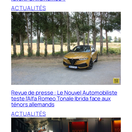
ACTUALITÉS
Revue de presse : Le Nouvel Automobiliste
teste l’Alfa Romeo Tonale Ibrida face aux
ténors allemands
ACTUALITÉS