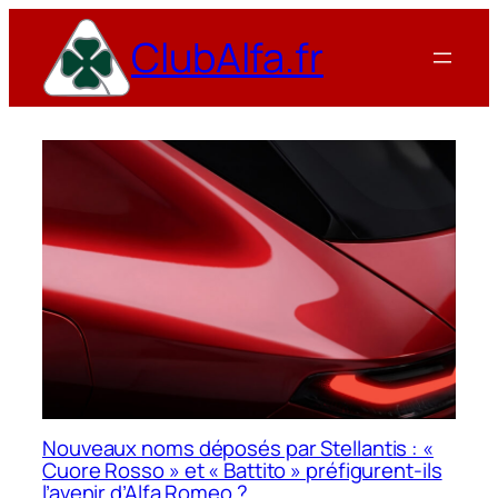
Aller
ClubAlfa.fr
au
contenu
Nouveaux noms déposés par Stellantis : «
Cuore Rosso » et « Battito » préfigurent-ils
l’avenir d’Alfa Romeo ?