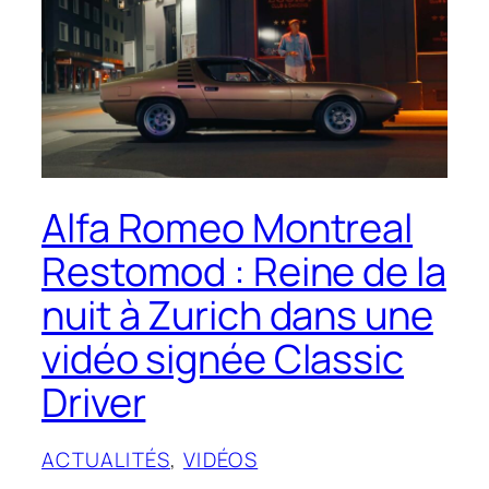
Alfa Romeo Montreal
Restomod : Reine de la
nuit à Zurich dans une
vidéo signée Classic
Driver
ACTUALITÉS
, 
VIDÉOS