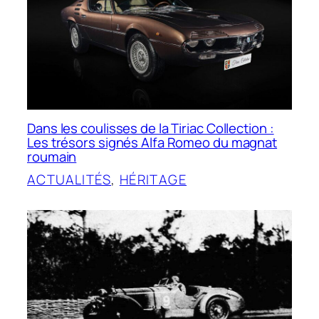
Dans les coulisses de la Tiriac Collection :
Les trésors signés Alfa Romeo du magnat
roumain
ACTUALITÉS
, 
HÉRITAGE