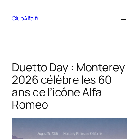
Aller
au
ClubAlfa.fr
contenu
Duetto Day : Monterey
2026 célèbre les 60
ans de l’icône Alfa
Romeo