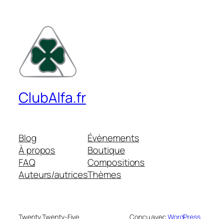
ClubAlfa.fr
Blog
Évènements
À propos
Boutique
FAQ
Compositions
Auteurs/autrices
Thèmes
Twenty Twenty-Five
Conçu avec
WordPress