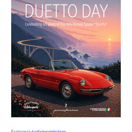
Écrit par
clubalfa
dans
Héritage