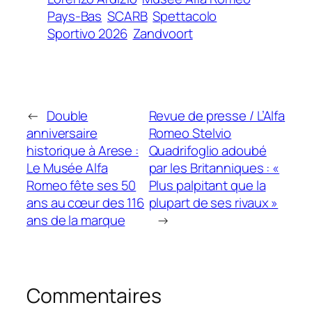
Pays-Bas
SCARB
Spettacolo
Sportivo 2026
Zandvoort
←
Double
Revue de presse / L’Alfa
anniversaire
Romeo Stelvio
historique à Arese :
Quadrifoglio adoubé
Le Musée Alfa
par les Britanniques : «
Romeo fête ses 50
Plus palpitant que la
ans au cœur des 116
plupart de ses rivaux »
ans de la marque
→
Commentaires