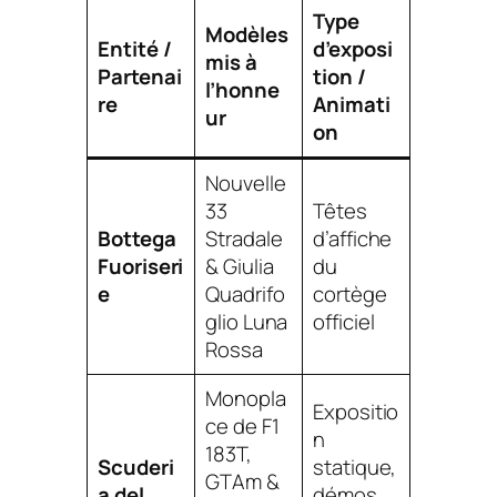
Type
Modèles
Entité /
d’exposi
mis à
Partenai
tion /
l’honne
re
Animati
ur
on
Nouvelle
33
Têtes
Bottega
Stradale
d’affiche
Fuoriseri
& Giulia
du
e
Quadrifo
cortège
glio Luna
officiel
Rossa
Monopla
Expositio
ce de F1
n
183T,
Scuderi
statique,
GTAm &
a del
démos