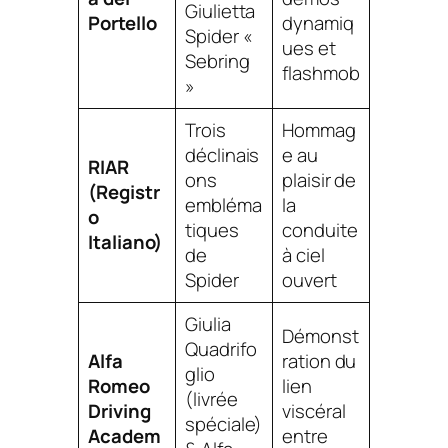
Giulietta
Portello
dynamiq
Spider «
ues et
Sebring
flashmob
»
Trois
Hommag
déclinais
e au
RIAR
ons
plaisir de
(Registr
embléma
la
o
tiques
conduite
Italiano)
de
à ciel
Spider
ouvert
Giulia
Démonst
Quadrifo
Alfa
ration du
glio
Romeo
lien
(livrée
Driving
viscéral
spéciale)
Academ
entre