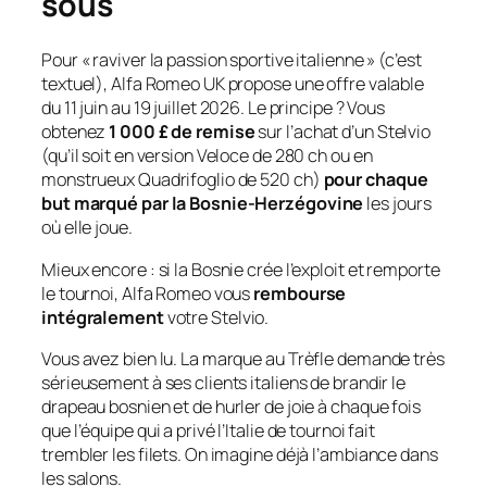
sous
Pour « raviver la passion sportive italienne » (c’est
textuel), Alfa Romeo UK propose une offre valable
du 11 juin au 19 juillet 2026. Le principe ? Vous
obtenez
1 000 £ de remise
sur l’achat d’un Stelvio
(qu’il soit en version Veloce de 280 ch ou en
monstrueux Quadrifoglio de 520 ch)
pour chaque
but marqué par la Bosnie-Herzégovine
les jours
où elle joue.
Mieux encore : si la Bosnie crée l’exploit et remporte
le tournoi, Alfa Romeo vous
rembourse
intégralement
votre Stelvio.
Vous avez bien lu. La marque au Trèfle demande très
sérieusement à ses clients italiens de brandir le
drapeau bosnien et de hurler de joie à chaque fois
que l’équipe qui a privé l’Italie de tournoi fait
trembler les filets. On imagine déjà l’ambiance dans
les salons.