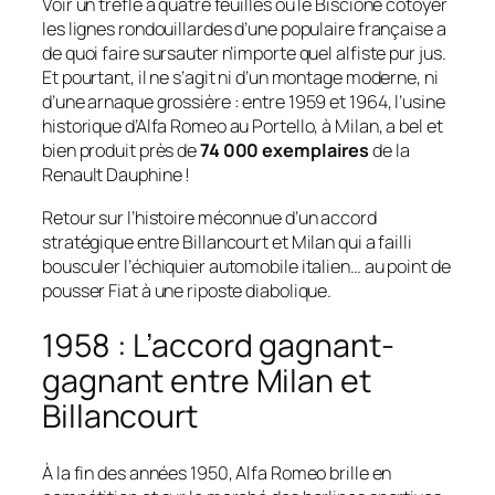
Voir un trèfle à quatre feuilles ou le
Biscione
côtoyer
les lignes rondouillardes d’une populaire française a
de quoi faire sursauter n’importe quel alfiste pur jus.
Et pourtant, il ne s’agit ni d’un montage moderne, ni
d’une arnaque grossière : entre 1959 et 1964, l’usine
historique d’Alfa Romeo au Portello, à Milan, a bel et
bien produit près de
74 000 exemplaires
de la
Renault Dauphine !
Retour sur l’histoire méconnue d’un accord
stratégique entre Billancourt et Milan qui a failli
bousculer l’échiquier automobile italien… au point de
pousser Fiat à une riposte diabolique.
1958 : L’accord gagnant-
gagnant entre Milan et
Billancourt
À la fin des années 1950, Alfa Romeo brille en