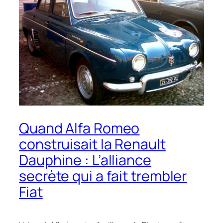
Quand Alfa Romeo
construisait la Renault
Dauphine : L’alliance
secrète qui a fait trembler
Fiat