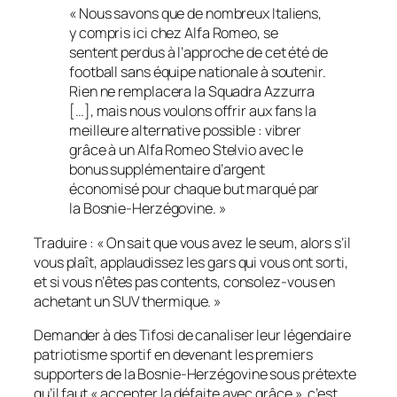
« Nous savons que de nombreux Italiens,
y compris ici chez Alfa Romeo, se
sentent perdus à l’approche de cet été de
football sans équipe nationale à soutenir.
Rien ne remplacera la Squadra Azzurra
[…], mais nous voulons offrir aux fans la
meilleure alternative possible : vibrer
grâce à un Alfa Romeo Stelvio avec le
bonus supplémentaire d’argent
économisé pour chaque but marqué par
la Bosnie-Herzégovine. »
Traduire :
« On sait que vous avez le seum, alors s’il
vous plaît, applaudissez les gars qui vous ont sorti,
et si vous n’êtes pas contents, consolez-vous en
achetant un SUV thermique. »
Demander à des Tifosi de canaliser leur légendaire
patriotisme sportif en devenant les premiers
supporters de la Bosnie-Herzégovine sous prétexte
qu’il faut « accepter la défaite avec grâce », c’est