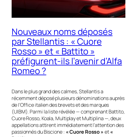
Nouveaux noms déposés
par Stellantis : « Cuore
Rosso » et « Battito »
préfigurent-ils l’avenir d’Alfa
Romeo ?
Dans le plus grand des calmes, Stellantis a
récemment déposé plusieurs dénominations auprès
de l’Office italien des brevets et des marques
(UIBM). Parmi la liste révélée — comprenant
Battito
,
Cuore Rosso
,
Koala
,
Multiplay
et
Multiplina
—, deux
appellations attirent immédiatement l’attention des
passionnés du Biscione :
« Cuore Rosso »
et
«