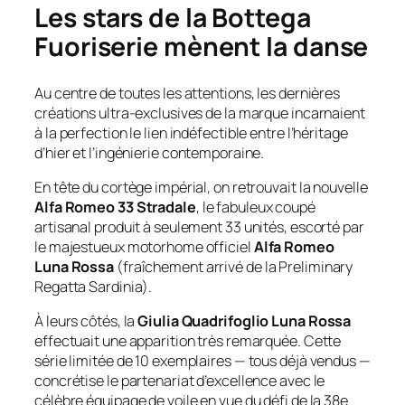
Les stars de la Bottega
Fuoriserie mènent la danse
Au centre de toutes les attentions, les dernières
créations ultra-exclusives de la marque incarnaient
à la perfection le lien indéfectible entre l’héritage
d’hier et l’ingénierie contemporaine.
En tête du cortège impérial, on retrouvait la nouvelle
Alfa Romeo 33 Stradale
, le fabuleux coupé
artisanal produit à seulement 33 unités, escorté par
le majestueux motorhome officiel
Alfa Romeo
Luna Rossa
(fraîchement arrivé de la
Preliminary
Regatta Sardinia
).
À leurs côtés, la
Giulia Quadrifoglio Luna Rossa
effectuait une apparition très remarquée. Cette
série limitée de 10 exemplaires — tous déjà vendus —
concrétise le partenariat d’excellence avec le
célèbre équipage de voile en vue du défi de la 38e