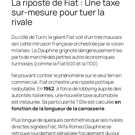
La riposte de Fiat : Une taxe
sur-mesure pour tuer la
rivale
Du côté de Turin, le géant Fiat voit d’un très mauvais
œil cette intrusion française orchestrée par le voisin
milanais. La Dauphine grignote dangereusement les
parts de marché des petites autos économiques
turinoises (comme la Fiat 600 et la 1100).
Ne pouvant contrer le phénomène sur le seul terrain
commercial, Fiat orchestre une riposte politique
redoutable. En
1962
, à force de lobbying auprès des
autorités italiennes, une nouvelle taxe automobile
est instaurée. Sa particularité ? Elle est calculée
en
fonction de la longueur de la carrosserie
.
Plus longue de quelques centimètres que ses rivales
directes signées Fiat, l’Alfa Romeo Dauphine se
retrouve lourdement pénalisée fiscalement du jour