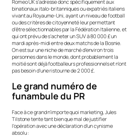
Romeo UK s’adresse donc spécifiquement aux
binationaux italo-britanniques ou expatriés italiens
vivant au Royaume-Uni, ayant un niveau de football
ou des critères de citoyenneté leur permettant
d’être sélectionnables par la Fédération Italienne, et
qui ont prévu de s’acheter un SUV à 80 000 £ un
mardi après-midi entre deux matchs de la Bosnie.
On est sur une niche de marché d’environ trois
personnes dans le monde, dont probablement la
moitié sont déjà footballeurs professionnels et n’ont
pas besoin d’une ristourne de 2 000 £.
Le grand numéro de
funambule du PR
Face à ce grand n’importe quoi marketing, Jules
Tilstone tente tant bien que mal de justifier
l’opération avec une déclaration d’un cynisme
absolu :