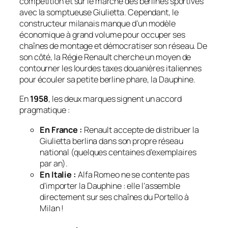
compétition et sur le marché des berlines sportives
avec la somptueuse Giulietta. Cependant, le
constructeur milanais manque d’un modèle
économique à grand volume pour occuper ses
chaînes de montage et démocratiser son réseau. De
son côté, la Régie Renault cherche un moyen de
contourner les lourdes taxes douanières italiennes
pour écouler sa petite berline phare, la Dauphine.
En
1958
, les deux marques signent un accord
pragmatique :
En France :
Renault accepte de distribuer la
Giulietta berlina dans son propre réseau
national (quelques centaines d’exemplaires
par an).
En Italie :
Alfa Romeo ne se contente pas
d’importer la Dauphine : elle l’assemble
directement sur ses chaînes du Portello à
Milan !