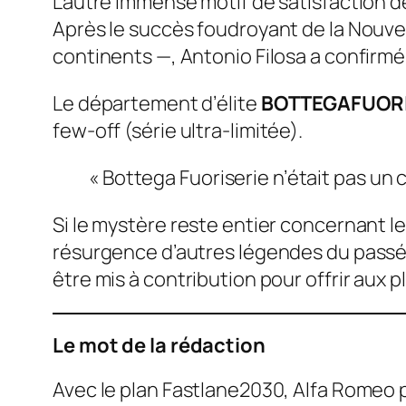
L’autre immense motif de satisfaction d
Après le succès foudroyant de la Nouvel
continents —, Antonio Filosa a confirm
Le département d’élite
BOTTEGAFUORI
few-off
(série ultra-limitée).
« Bottega Fuoriserie n’était pas un 
Si le mystère reste entier concernant le
résurgence d’autres légendes du passé. 
être mis à contribution pour offrir aux p
Le mot de la rédaction
Avec le plan Fastlane2030, Alfa Romeo pro