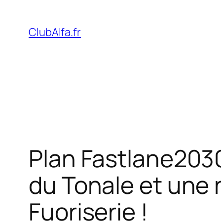
Aller
au
ClubAlfa.fr
contenu
Plan Fastlane2030
du Tonale et une 
Fuoriserie !