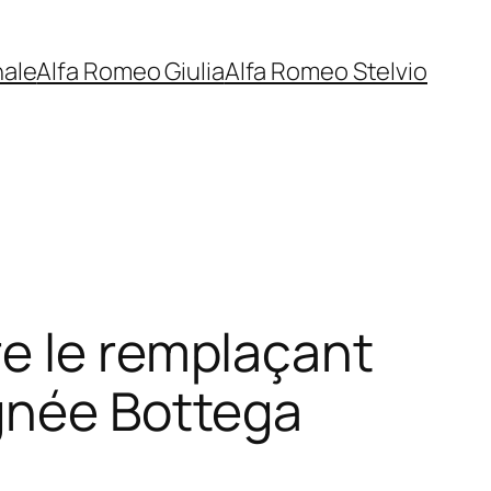
nale
Alfa Romeo Giulia
Alfa Romeo Stelvio
re le remplaçant
ignée Bottega