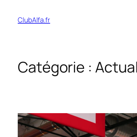
Aller
au
ClubAlfa.fr
contenu
Catégorie :
Actual