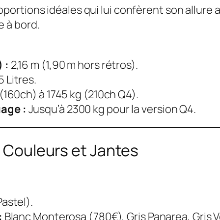
portions idéales qui lui confèrent son allure 
e à bord.
 :
2,16 m (1,90 m hors rétros).
 Litres.
(160ch) à 1745 kg (210ch Q4).
age :
Jusqu’à 2300 kg pour la version Q4.
: Couleurs et Jantes
astel).
:
Blanc Monterosa (780€), Gris Panarea, Gris V