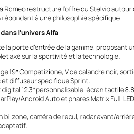
a Romeo restructure l’offre du Stelvio autour 
n répondant à une philosophie spécifique.
 dans l’univers Alfa
nte la porte d’entrée de la gamme, proposant u
t axé sur la sportivité et la technologie.
age 19″ Competizione, V de calandre noir, sort
t diffuseur spécifique Sprint.
digital 12.3″ personnalisable, écran tactile 8.
arPlay/Android Auto et phares Matrix Full-LE
n bi-zone, caméra de recul, radar avant/arrièr
adaptatif.