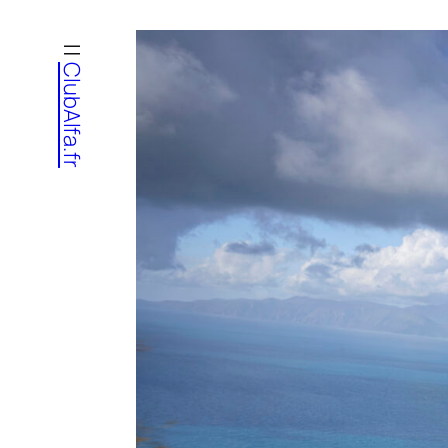
Aller
au
ClubAlfa.fr
contenu