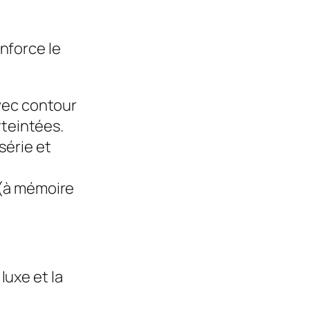
enforce le
avec contour
rteintées.
série et
 (à mémoire
.
luxe et la