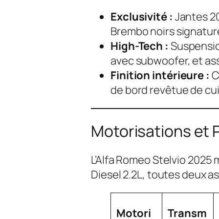
Exclusivité :
Jantes 20
Brembo noirs signatur
High-Tech :
Suspensio
avec subwoofer, et as
Finition intérieure :
C
de bord revêtue de cui
Motorisations et
L’Alfa Romeo Stelvio 2025 m
Diesel 2.2L, toutes deux a
Motori
Transm