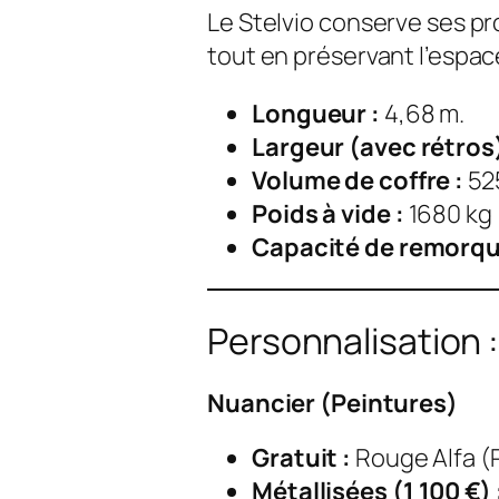
Le Stelvio conserve ses pro
tout en préservant l’espac
Longueur :
4,68 m.
Largeur (avec rétros)
Volume de coffre :
525
Poids à vide :
1680 kg 
Capacité de remorqu
Personnalisation 
Nuancier (Peintures)
Gratuit :
Rouge Alfa (P
Métallisées (1 100 €) 