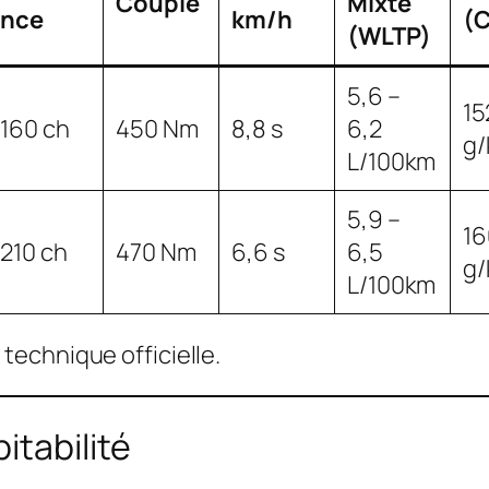
Couple
Mixte
nce
km/h
(
(WLTP)
5,6 –
15
160 ch
450 Nm
8,8 s
6,2
g
L/100km
5,9 –
16
210 ch
470 Nm
6,6 s
6,5
g
L/100km
technique officielle.
itabilité