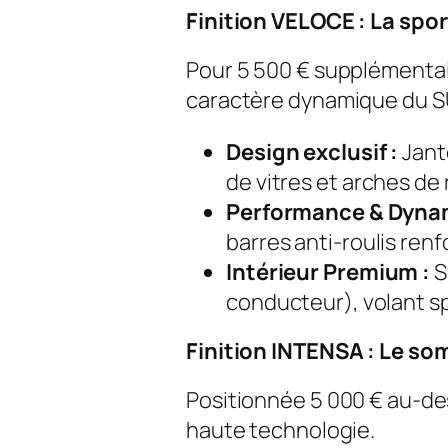
Finition VELOCE : La spor
Pour 5 500 € supplémentaire
caractère dynamique du S
Design exclusif :
Jant
de vitres et arches de 
Performance & Dyna
barres anti-roulis ren
Intérieur Premium :
S
conducteur), volant sp
Finition INTENSA : Le s
Positionnée 5 000 € au-dess
haute technologie.