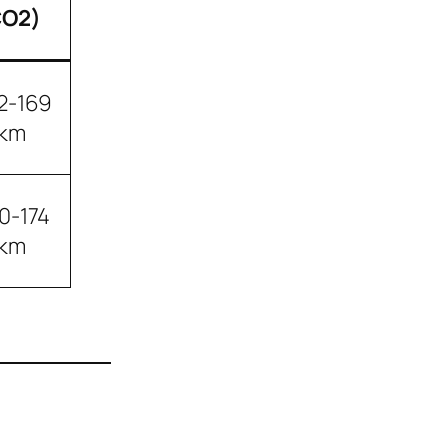
CO2)
2-169
/km
0-174
/km