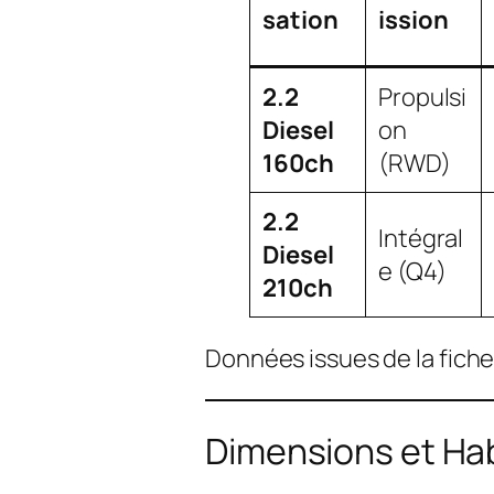
sation
ission
2.2
Propulsi
Diesel
on
160ch
(RWD)
2.2
Intégral
Diesel
e (Q4)
210ch
Données issues de la fiche 
Dimensions et Hab