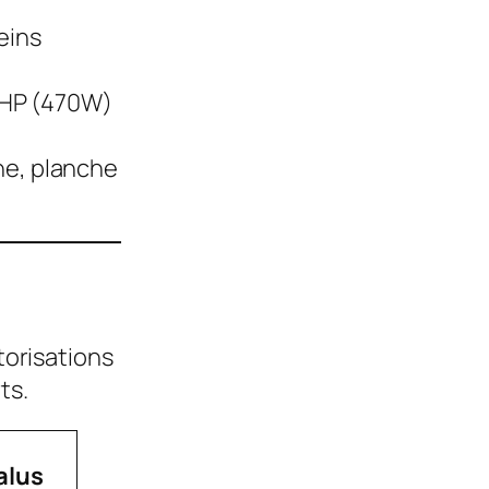
eins
 HP (470W)
ne, planche
torisations
ts.
alus