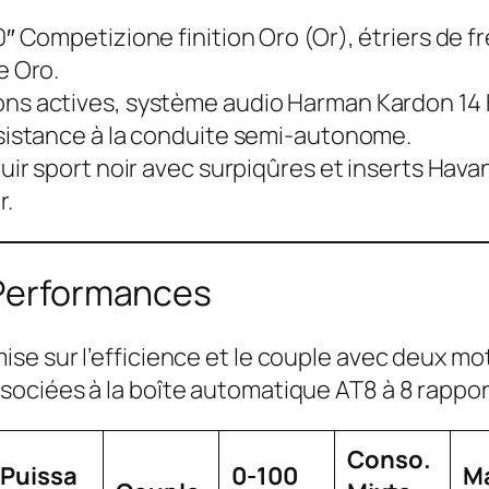
″ Competizione finition Oro (Or), étriers de fr
e Oro.
ns actives, système audio Harman Kardon 14
sistance à la conduite semi-autonome.
uir sport noir avec surpiqûres et inserts Hava
r.
 Performances
ise sur l’efficience et le couple avec deux mo
ssociées à la boîte automatique AT8 à 8 rappor
Conso.
Puissa
0-100
M