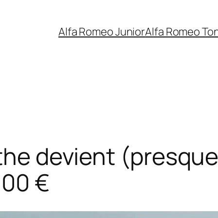
Alfa Romeo Junior
Alfa Romeo To
ythe devient (presqu
000 €