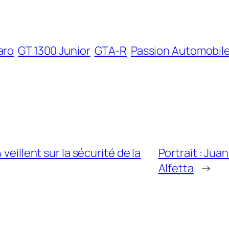
aro
GT 1300 Junior
GTA-R
Passion Automobil
veillent sur la sécurité de la
Portrait : Jua
Alfetta
→