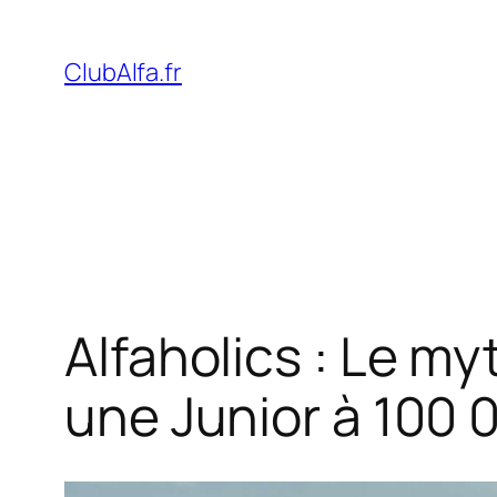
Aller
au
ClubAlfa.fr
contenu
Alfaholics : Le m
une Junior à 100 