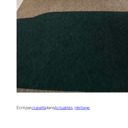
Écrit par
clubalfa
dans
Actualités
, 
Héritage