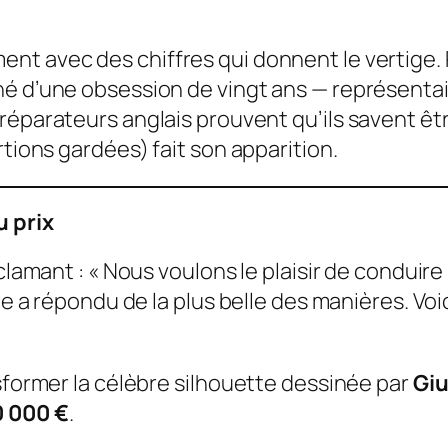
nt avec des chiffres qui donnent le vertige.
né d’une obsession de vingt ans — représentai
préparateurs anglais prouvent qu’ils savent ê
rtions gardées) fait son apparition.
u prix
 clamant : « Nous voulons le plaisir de conduir
ne a répondu de la plus belle des manières. Voic
nsformer la célèbre silhouette dessinée par
Giu
0 000 €
.