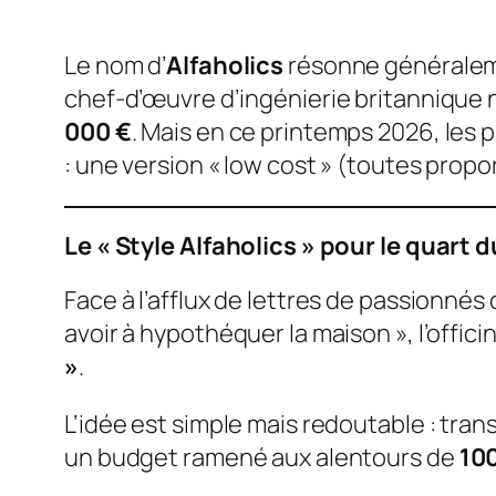
Le nom d’
Alfaholics
résonne généraleme
chef-d’œuvre d’ingénierie britannique 
000 €
. Mais en ce printemps 2026, les 
: une version « low cost » (toutes propo
Le « Style Alfaholics » pour le quart d
Face à l’afflux de lettres de passionnés
avoir à hypothéquer la maison », l’offici
»
.
L’idée est simple mais redoutable : tra
un budget ramené aux alentours de
10