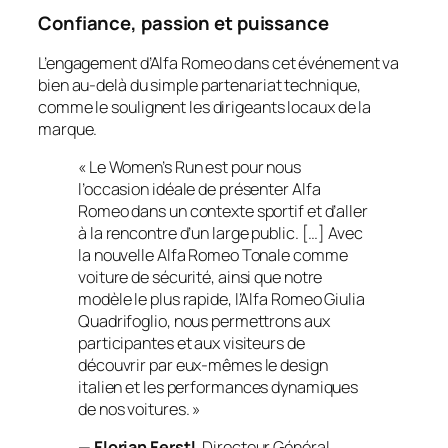
Confiance, passion et puissance
L’engagement d’Alfa Romeo dans cet événement va
bien au-delà du simple partenariat technique,
comme le soulignent les dirigeants locaux de la
marque.
« Le Women’s Run est pour nous
l’occasion idéale de présenter Alfa
Romeo dans un contexte sportif et d’aller
à la rencontre d’un large public. […] Avec
la nouvelle Alfa Romeo Tonale comme
voiture de sécurité, ainsi que notre
modèle le plus rapide, l’Alfa Romeo Giulia
Quadrifoglio, nous permettrons aux
participantes et aux visiteurs de
découvrir par eux-mêmes le design
italien et les performances dynamiques
de nos voitures. »
—
Florian Ferstl
, Directeur Général