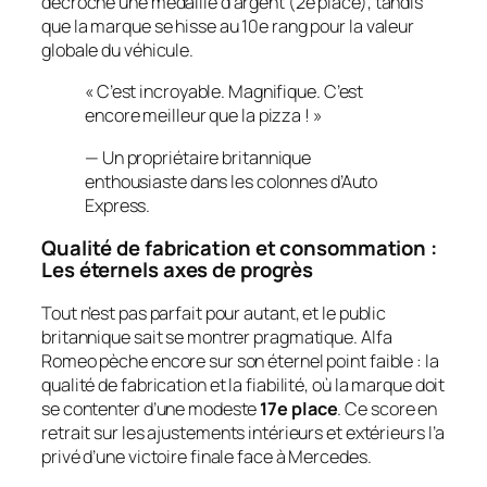
décroche une médaille d’argent (2e place), tandis
que la marque se hisse au 10e rang pour la valeur
globale du véhicule.
« C’est incroyable. Magnifique. C’est
encore meilleur que la pizza ! »
—
Un propriétaire britannique
enthousiaste dans les colonnes d’Auto
Express.
Qualité de fabrication et consommation :
Les éternels axes de progrès
Tout n’est pas parfait pour autant, et le public
britannique sait se montrer pragmatique. Alfa
Romeo pèche encore sur son éternel point faible : la
qualité de fabrication et la fiabilité, où la marque doit
se contenter d’une modeste
17e place
. Ce score en
retrait sur les ajustements intérieurs et extérieurs l’a
privé d’une victoire finale face à Mercedes.