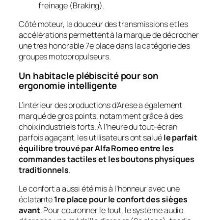
freinage (
Braking
).
Côté moteur, la douceur des transmissions et les
accélérations permettent à la marque de décrocher
une très honorable 7e place dans la catégorie des
groupes motopropulseurs.
Un habitacle plébiscité pour son
ergonomie intelligente
L’intérieur des productions d’Arese a également
marqué de gros points, notamment grâce à des
choix industriels forts. À l’heure du tout-écran
parfois agaçant, les utilisateurs ont salué
le parfait
équilibre trouvé par Alfa Romeo entre les
commandes tactiles et les boutons physiques
traditionnels
.
Le confort a aussi été mis à l’honneur avec une
éclatante
1re place pour le confort des sièges
avant
. Pour couronner le tout, le système audio