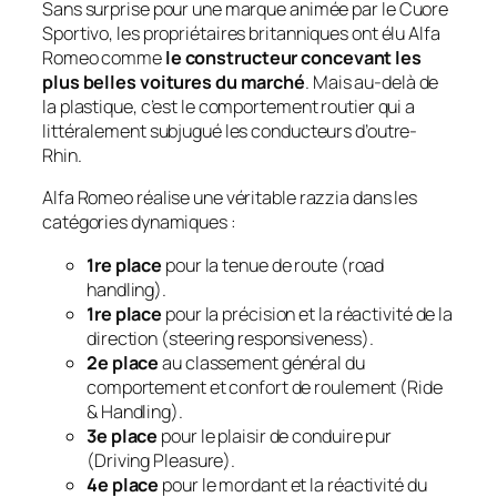
Sans surprise pour une marque animée par le
Cuore
Sportivo
, les propriétaires britanniques ont élu Alfa
Romeo comme
le constructeur concevant les
plus belles voitures du marché
. Mais au-delà de
la plastique, c’est le comportement routier qui a
littéralement subjugué les conducteurs d’outre-
Rhin.
Alfa Romeo réalise une véritable razzia dans les
catégories dynamiques :
1re place
pour la tenue de route (
road
handling
).
1re place
pour la précision et la réactivité de la
direction (
steering responsiveness
).
2e place
au classement général du
comportement et confort de roulement (
Ride
& Handling
).
3e place
pour le plaisir de conduire pur
(
Driving Pleasure
).
4e place
pour le mordant et la réactivité du