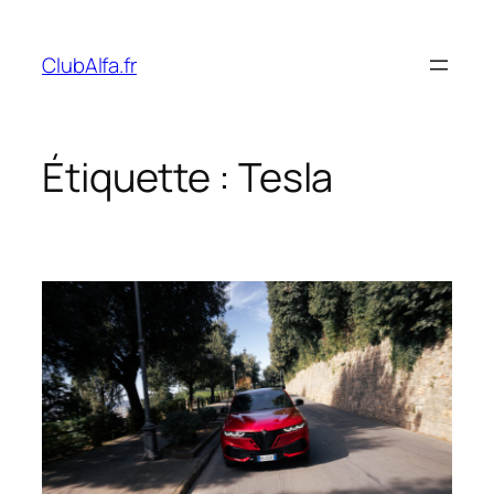
Aller
au
ClubAlfa.fr
contenu
Étiquette :
Tesla