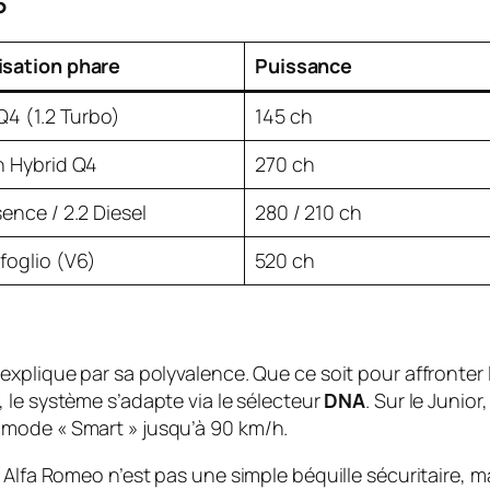
6
isation phare
Puissance
 Q4 (1.2 Turbo)
145 ch
n Hybrid Q4
270 ch
sence / 2.2 Diesel
280 / 210 ch
foglio (V6)
520 ch
explique par sa polyvalence. Que ce soit pour affronter
, le système s’adapte via le sélecteur
DNA
. Sur le Junio
 mode « Smart » jusqu’à 90 km/h.
 Alfa Romeo n’est pas une simple béquille sécuritaire, m