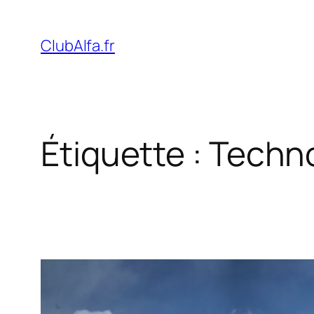
Aller
au
ClubAlfa.fr
contenu
Étiquette :
Techno