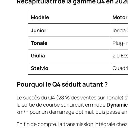
Récapitulatif de la gamme Q4 en 202
Modèle
Motor
Junior
Ibrida
Tonale
Plug-I
Giulia
2.0 Es
Stelvio
Quadri
Pourquoi le Q4 séduit autant ?
Le succès du Q4 (28 % des ventes sur Tonale) s’
la sortie de courbe sur circuit en mode
Dynamic
km/h pour un démarrage optimal, puis passe en
En fin de compte, la transmission intégrale chez