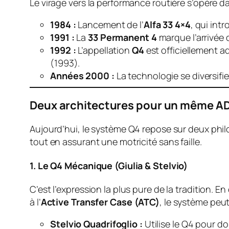
Le virage vers la performance routière s’opère d
1984 :
Lancement de l’
Alfa 33 4×4
, qui int
1991 :
La
33 Permanent 4
marque l’arrivée
1992 :
L’appellation
Q4
est officiellement 
(1993).
Années 2000 :
La technologie se diversifie
Deux architectures pour un même A
Aujourd’hui, le système Q4 repose sur deux philo
tout en assurant une motricité sans faille.
1. Le Q4 Mécanique (Giulia & Stelvio)
C’est l’expression la plus pure de la tradition.
à l’
Active Transfer Case (ATC)
, le système peu
Stelvio Quadrifoglio :
Utilise le Q4 pour d