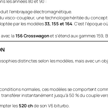
ans les années 80 et 90 :
roduit l’embrayage électromagnétique.
 du visco-coupleur, une technologie héritée du concept
adoptée par les modèles
33, 155 et 164
. C’est l’époque 
 avec la
156 Crosswagon
et s’étend aux gammes 159, Br
DN
sophies distinctes selon les modèles, mais avec un objec
 En conditions normales, ces modèles se comportent comme
t transférer instantanément jusqu’à 50 % du couple vers
ompter les
520 ch
de son V6 biturbo.