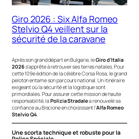
Giro 2026 : Six Alfa Romeo
Stelvio Q4 veillent sur la
sécurité de la caravane
Après son grand départ en Bulgarie, le
Giro d’Italia
2026
s’apprête à retrouver ses terres natales. Pour
cette 109e édition de la célèbre
Corsa Rosa
, le grand
peloton entame son parcours national. Un itinéraire
exigeant où la sécurité et la logistique sont
primordiales. Pour assurer cette mission de haute
responsabilité, la
Polizia Stradale
a renouvelé sa
confiance au Biscione en choisissant l’
Alfa Romeo
Stelvio Q4
.
Une scorta technique et robuste pour la
Police Spéciale