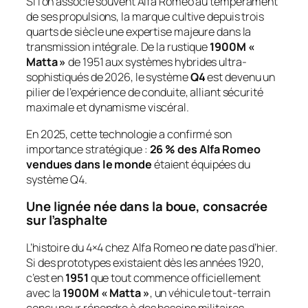
Si l’on associe souvent Alfa Romeo au tempérament
de ses propulsions, la marque cultive depuis trois
quarts de siècle une expertise majeure dans la
transmission intégrale. De la rustique
1900M «
Matta »
de 1951 aux systèmes hybrides ultra-
sophistiqués de 2026, le système
Q4
est devenu un
pilier de l’expérience de conduite, alliant sécurité
maximale et dynamisme viscéral.
En 2025, cette technologie a confirmé son
importance stratégique :
26 % des Alfa Romeo
vendues dans le monde
étaient équipées du
système Q4.
Une lignée née dans la boue, consacrée
sur l’asphalte
L’histoire du 4×4 chez Alfa Romeo ne date pas d’hier.
Si des prototypes existaient dès les années 1920,
c’est en
1951
que tout commence officiellement
avec la
1900M « Matta »
, un véhicule tout-terrain
conçu pour répondre à des besoins militaires.