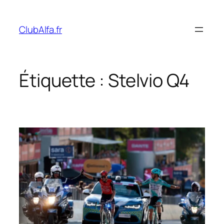
Aller
au
ClubAlfa.fr
contenu
Étiquette :
Stelvio Q4