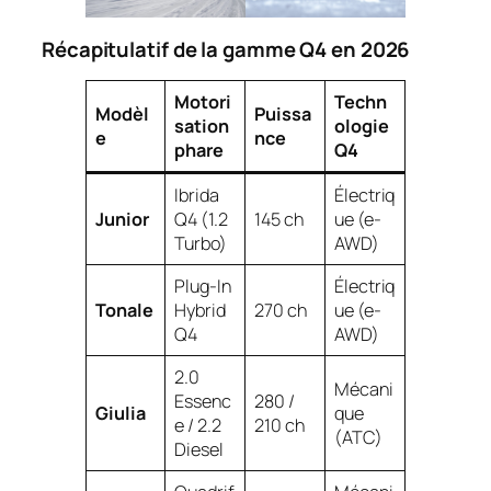
Récapitulatif de la gamme Q4 en 2026
Motori
Techn
Modèl
Puissa
sation
ologie
e
nce
phare
Q4
Ibrida
Électriq
Junior
Q4 (1.2
145 ch
ue (e-
Turbo)
AWD)
Plug-In
Électriq
Tonale
Hybrid
270 ch
ue (e-
Q4
AWD)
2.0
Mécani
Essenc
280 /
Giulia
que
e / 2.2
210 ch
(ATC)
Diesel