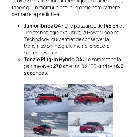
deux essieux. Le moteur thermique entraîne l’avant,
tandis qu’un moteur électrique dédié gère l’arrière
de manière prédictive.
Junior Ibrida Q4 :
Une puissance de
145 ch
et
une technologie exclusive, la
Power Looping
Technology
, qui permet de conserver la
transmission intégrale même lorsque la
batterie est faible.
Tonale Plug-In Hybrid Q4 :
Le sommet de la
gamme avec
270 ch
et un 0 à 100 km/h en
6,6
secondes
.