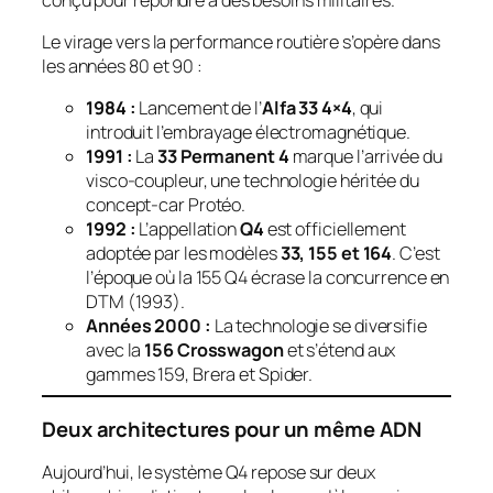
Le virage vers la performance routière s’opère dans
les années 80 et 90 :
1984 :
Lancement de l’
Alfa 33 4×4
, qui
introduit l’embrayage électromagnétique.
1991 :
La
33 Permanent 4
marque l’arrivée du
visco-coupleur, une technologie héritée du
concept-car Protéo.
1992 :
L’appellation
Q4
est officiellement
adoptée par les modèles
33, 155 et 164
. C’est
l’époque où la 155 Q4 écrase la concurrence en
DTM (1993).
Années 2000 :
La technologie se diversifie
avec la
156 Crosswagon
et s’étend aux
gammes 159, Brera et Spider.
Deux architectures pour un même ADN
Aujourd’hui, le système Q4 repose sur deux