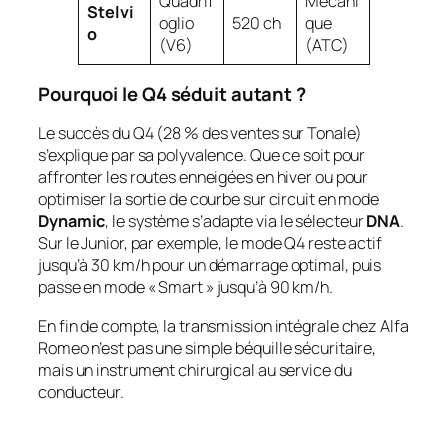
Quadrif
Mécani
Stelvi
oglio
520 ch
que
o
(V6)
(ATC)
Pourquoi le Q4 séduit autant ?
Le succès du Q4 (28 % des ventes sur Tonale)
s’explique par sa polyvalence. Que ce soit pour
affronter les routes enneigées en hiver ou pour
optimiser la sortie de courbe sur circuit en mode
Dynamic
, le système s’adapte via le sélecteur
DNA
.
Sur le Junior, par exemple, le mode Q4 reste actif
jusqu’à 30 km/h pour un démarrage optimal, puis
passe en mode « Smart » jusqu’à 90 km/h.
En fin de compte, la transmission intégrale chez Alfa
Romeo n’est pas une simple béquille sécuritaire,
mais un instrument chirurgical au service du
conducteur.