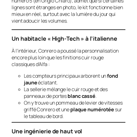
numéro 5 (en
Grigio Chiaro
), admet que si certaines
lignes sont étranges en photo, le kit fonctionne bien
mieux en réel, surtout avec la lumière du jour qui
vient adoucir les volumes.
Un habitacle « High-Tech » à l’italienne
À l’intérieur, Conrero a poussé la personnalisation
encore plus loin que les finitions cuir rouge
classiques d’Alfa :
Les compteurs principaux arborent un
fond
jaune
éclatant.
La sellerie mélange le cuir rouge et des
panneaux de portes
blanc cassé
.
On y trouve un pommeau de levier de vitesses
griffé Conrero et une
plaque numérotée
sur
le tableau de bord.
Une ingénierie de haut vol