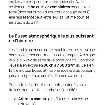
exclusivement pour le marché japonais. Avec
seulement
cinq ou six exemplaires
produits au
total (dont seuls trois subsisteraient aujourd’hui),
elle représente peut-être le Graal ultime pour les
amateurs du GTV.
Le Busso atmosphérique le plus puissant
de l’histoire
Le véritable cœur de cette machine ne se trouve pas
dans son esthétique, mais sous son capot. Alors que
le 3.0L V6 24V de série développe 220 ch, Conrero a
réussi à en extraire
280 ch à 7 300 tr/min
. Cela en
fait le moteur Busso atmosphérique le plus puissant
jamais proposé sur une Alfa Romeo de route.
Pour atteindre de tels sommets, les ingénieurs
italiens n’ont pas fait les choses à moitié :
Arbres à cames
spécifiques et admission
retravaillée.