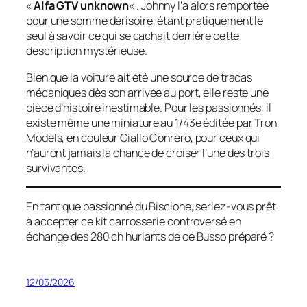
«
Alfa GTV unknown
« . Johnny l’a alors remportée
pour une somme dérisoire, étant pratiquement le
seul à savoir ce qui se cachait derrière cette
description mystérieuse.
Bien que la voiture ait été une source de tracas
mécaniques dès son arrivée au port, elle reste une
pièce d’histoire inestimable. Pour les passionnés, il
existe même une miniature au 1/43e éditée par
Tron
Models
, en couleur
Giallo Conrero
, pour ceux qui
n’auront jamais la chance de croiser l’une des trois
survivantes.
En tant que passionné du Biscione, seriez-vous prêt
à accepter ce kit carrosserie controversé en
échange des 280 ch hurlants de ce Busso préparé ?
12/05/2026