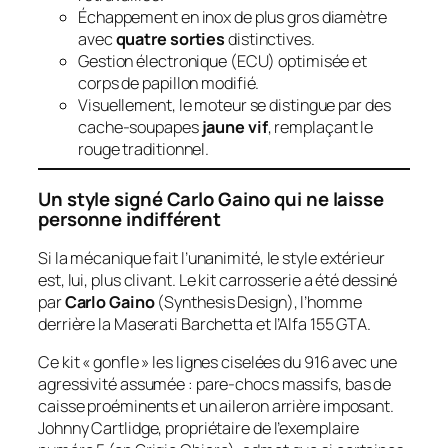
Échappement en inox de plus gros diamètre
avec
quatre sorties
distinctives.
Gestion électronique (ECU) optimisée et
corps de papillon modifié.
Visuellement, le moteur se distingue par des
cache-soupapes
jaune vif
, remplaçant le
rouge traditionnel.
Un style signé Carlo Gaino qui ne laisse
personne indifférent
Si la mécanique fait l’unanimité, le style extérieur
est, lui, plus clivant. Le kit carrosserie a été dessiné
par
Carlo Gaino
(
Synthesis Design
), l’homme
derrière la Maserati Barchetta et l’Alfa 155 GTA.
Ce kit « gonfle » les lignes ciselées du 916 avec une
agressivité assumée : pare-chocs massifs, bas de
caisse proéminents et un aileron arrière imposant.
Johnny Cartlidge, propriétaire de l’exemplaire