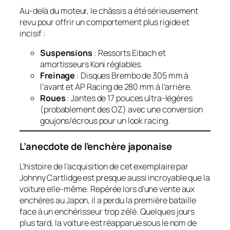
Au-delà du moteur, le châssis a été sérieusement
revu pour offrir un comportement plus rigide et
incisif :
Suspensions
: Ressorts Eibach et
amortisseurs Koni réglables.
Freinage
: Disques Brembo de 305 mm à
l’avant et AP Racing de 280 mm à l’arrière.
Roues
: Jantes de 17 pouces ultra-légères
(probablement des OZ) avec une conversion
goujons/écrous pour un look racing.
L’anecdote de l’enchère japonaise
L’histoire de l’acquisition de cet exemplaire par
Johnny Cartlidge est presque aussi incroyable que la
voiture elle-même. Repérée lors d’une vente aux
enchères au Japon, il a perdu la première bataille
face à un enchérisseur trop zélé. Quelques jours
plus tard, la voiture est réapparue sous le nom de