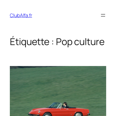
Aller
au
ClubAlfa.fr
contenu
Étiquette :
Pop culture