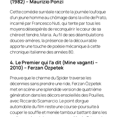
(1982) – Maurizio Ponzi
Cette comédie surréale raconte la journée loufoque
d’un jeune homme au chômage dans la ville de Prato,
incarné par Francesco Nuti, qui tente par tous les
moyens désespérés de reconquérir le cœur de sa
chère et tendre, Maria. Au fil de ses déambulations
douces-amères, la présence de la découvrable
apporte une touche de poésie mécanique à cette
chronique italienne des années 80.
4. Le Premier qui l’a dit (Mine vaganti –
2010) – Ferzan Özpetek
Preuve que le charme du Spider traverse les
décennies sans prendre une ride, Ferzan Özpetek
met en scène une splendide version de quatrième
génération dans les décors ensoleillés des Pouilles,
avec Riccardo Scamarcio. Le point d’orgue
automobile du film reste une course-poursuite à
couper le souffle et menée tambour battant dans les