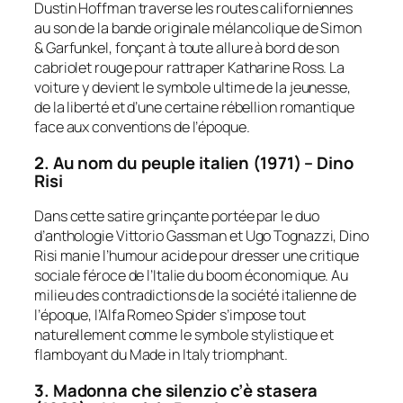
Dustin Hoffman traverse les routes californiennes
au son de la bande originale mélancolique de Simon
& Garfunkel, fonçant à toute allure à bord de son
cabriolet rouge pour rattraper Katharine Ross. La
voiture y devient le symbole ultime de la jeunesse,
de la liberté et d’une certaine rébellion romantique
face aux conventions de l’époque.
2. Au nom du peuple italien (1971) – Dino
Risi
Dans cette satire grinçante portée par le duo
d’anthologie Vittorio Gassman et Ugo Tognazzi, Dino
Risi manie l’humour acide pour dresser une critique
sociale féroce de l’Italie du boom économique. Au
milieu des contradictions de la société italienne de
l’époque, l’Alfa Romeo Spider s’impose tout
naturellement comme le symbole stylistique et
flamboyant du
Made in Italy
triomphant.
3. Madonna che silenzio c’è stasera