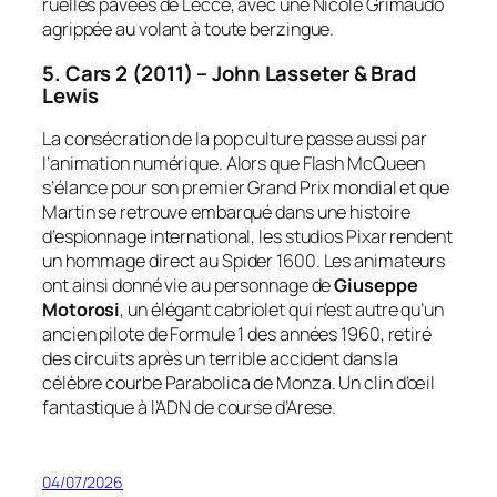
ruelles pavées de Lecce, avec une Nicole Grimaudo
agrippée au volant à toute berzingue.
5. Cars 2 (2011) – John Lasseter & Brad
Lewis
La consécration de la pop culture passe aussi par
l’animation numérique. Alors que Flash McQueen
s’élance pour son premier Grand Prix mondial et que
Martin se retrouve embarqué dans une histoire
d’espionnage international, les studios Pixar rendent
un hommage direct au Spider 1600. Les animateurs
ont ainsi donné vie au personnage de
Giuseppe
Motorosi
, un élégant cabriolet qui n’est autre qu’un
ancien pilote de Formule 1 des années 1960, retiré
des circuits après un terrible accident dans la
célèbre courbe
Parabolica
de Monza. Un clin d’œil
fantastique à l’ADN de course d’Arese.
04/07/2026