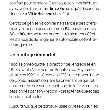
son flair pour le talent. C’est sous son impulsion, et
avec l’aide d’un certain
Enzo Ferrari
, qu’il débauche
l’ingénieur
Vittorio Jano
chez Fiat.
Ce trio de génies va donner naissance à des chefs-
d’œuvre mécaniques comme la
P2
, puis les séries
6C
et
8C
, des voitures qui ont littéralement défini
les standards de l’ingénierie automobile de l’entre-
deux-guerres.
Un héritage immortel
Nicola Romeo quitte la direction de l’entreprise en
1928, avant d’être nommé Sénateur du Royaume
d’Italie en 1929. Il s’éteint en 1938 sur les rives du lac
de Côme, laissant derrière lui une marque qui, 150
ans après sa naissance, continue de faire vibrer les
passionnés par son « vroom » caractéristique et ses
lignes sculpturales.
Aujourd’hui, que ce soit au Musée d’Arese ou sur les