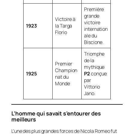
Première
grande
Victoire à
victoire
1923
la Targa
internation
Florio
ale du
Biscione.
Triomphe
de la
Premier
mythique
Champion
1925
P2
conçue
nat du
par
Monde
Vittorio
Jano.
L’homme qui savait s’entourer des
meilleurs
L’une des plus grandes forces de Nicola Romeo fut