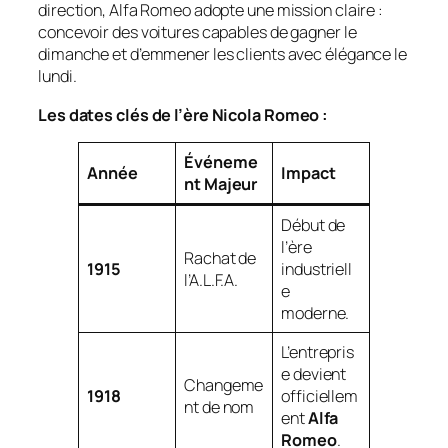
direction, Alfa Romeo adopte une mission claire :
concevoir des voitures capables de gagner le
dimanche et d’emmener les clients avec élégance le
lundi.
Les dates clés de l’ère Nicola Romeo :
Événeme
Année
Impact
nt Majeur
Début de
l’ère
Rachat de
1915
industriell
l’A.L.F.A.
e
moderne.
L’entrepris
e devient
Changeme
1918
officiellem
nt de nom
ent
Alfa
Romeo
.