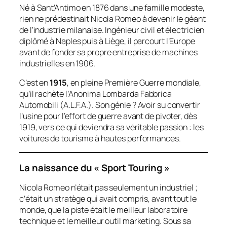
Né à Sant’Antimo en 1876 dans une famille modeste,
rien ne prédestinait Nicola Romeo à devenir le géant
de l’industrie milanaise. Ingénieur civil et électricien
diplômé à Naples puis à Liège, il parcourt l’Europe
avant de fonder sa propre entreprise de machines
industrielles en 1906.
C’est en
1915
, en pleine Première Guerre mondiale,
qu’il rachète l’
Anonima Lombarda Fabbrica
Automobili
(A.L.F.A.). Son génie ? Avoir su convertir
l’usine pour l’effort de guerre avant de pivoter, dès
1919, vers ce qui deviendra sa véritable passion : les
voitures de tourisme à hautes performances.
La naissance du « Sport Touring »
Nicola Romeo n’était pas seulement un industriel ;
c’était un stratège qui avait compris, avant tout le
monde, que la piste était le meilleur laboratoire
technique et le meilleur outil marketing. Sous sa