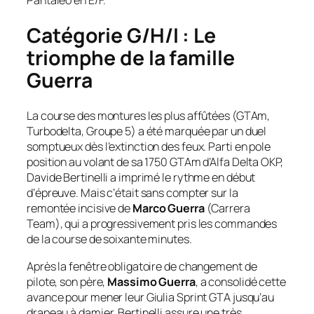
Catégorie G/H/I : Le
triomphe de la famille
Guerra
La course des montures les plus affûtées (GTAm,
Turbodelta, Groupe 5) a été marquée par un duel
somptueux dès l’extinction des feux. Parti en pole
position au volant de sa 1750 GTAm d’Alfa Delta OKP,
Davide Bertinelli a imprimé le rythme en début
d’épreuve. Mais c’était sans compter sur la
remontée incisive de
Marco Guerra
(Carrera
Team), qui a progressivement pris les commandes
de la course de soixante minutes.
Après la fenêtre obligatoire de changement de
pilote, son père,
Massimo Guerra
, a consolidé cette
avance pour mener leur Giulia Sprint GTA jusqu’au
drapeau à damier. Bertinelli assure une très