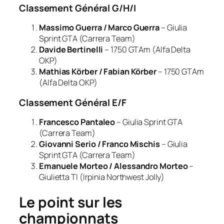
Classement Général G/H/I
Massimo Guerra / Marco Guerra
– Giulia
Sprint GTA
(Carrera Team)
Davide Bertinelli
– 1750 GTAm
(Alfa Delta
OKP)
Mathias Körber / Fabian Körber
– 1750 GTAm
(Alfa Delta OKP)
Classement Général E/F
Francesco Pantaleo
– Giulia Sprint GTA
(Carrera Team)
Giovanni Serio / Franco Mischis
– Giulia
Sprint GTA
(Carrera Team)
Emanuele Morteo / Alessandro Morteo
–
Giulietta TI
(Irpinia Northwest Jolly)
Le point sur les
championnats