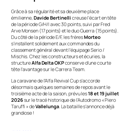
Grâce à sa régularité et sa deuxième place
émilienne,
Davide Bertinelli
creuse l’écart en tête
de la période G/H/I avec 30 points, suivi par Fred
Arve Monsen (17 points) et le duo Guerra (15 points).
Du côté de la période E/F, les frères
Morteo
s’installent solidement aux commandes du
classement général devant l’équipage Serio /
Mischis. Chez les constructeurs et écuries, la
structure
Alfa Delta OKP
conserve d’une courte
tête l’avantage sur le Carrera Team.
La caravane de l’Alfa Revival Cup s’accorde
désormais quelques semaines de repos avant le
troisième acte de la saison, prévu les
18 et 19 juillet
2026
sur le tracé historique de l’Autodromo « Piero
Taruffi » de
Vallelunga
. La bataille s’annonce déjà
grandiose !