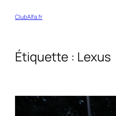
Aller
au
ClubAlfa.fr
contenu
Étiquette :
Lexus