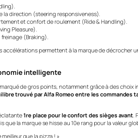
dling
).
e la direction (
steering responsiveness
).
tement et confort de roulement (
Ride & Handling
).
iving Pleasure
).
 freinage (
Braking
).
s accélérations permettent à la marque de décrocher un
onomie intelligente
 marqué de gros points, notamment grâce à des choix ind
quilibre trouvé par Alfa Romeo entre les commandes t
 éclatante
1re place pour le confort des sièges avant
.
s que la marque se hisse au 10e rang pour la valeur glo
meilleur que la pizza ! »