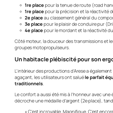
1re place
pour la tenue de route (
road han
1re place
pour la précision et la réactivité d
2e place
au classement général du compor
3e place
pour le plaisir de conduire pur (
Dr
4e place
pour le mordant et la réactivité du
Côté moteur, la douceur des transmissions et le
groupes motopropulseurs.
Un habitacle plébiscité pour son erg
L’intérieur des productions d’Arese a également
agaçant, les utilisateurs ont salué
le parfait é
traditionnels
.
Le confort a aussi été mis à l’honneur avec une
décroche une médaille d’argent (2e place), tandi
« C’est incroyable. Magnifique. C’est encore 