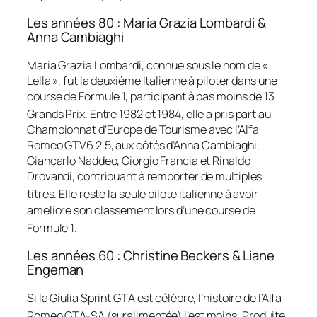
Les années 80 : Maria Grazia Lombardi &
Anna Cambiaghi
Maria Grazia Lombardi, connue sous le nom de «
Lella », fut la deuxième Italienne à piloter dans une
course de Formule 1, participant à pas moins de 13
Grands Prix
. Entre 1982 et 1984, elle a pris part au
Championnat d’Europe de Tourisme avec l’Alfa
Romeo GTV6 2.5, aux côtés d’Anna Cambiaghi,
Giancarlo Naddeo, Giorgio Francia et Rinaldo
Drovandi, contribuant à remporter de multiples
titres
. Elle reste la seule pilote italienne à avoir
amélioré son classement lors d’une course de
Formule 1
.
Les années 60 : Christine Beckers & Liane
Engeman
Si la Giulia Sprint GTA est célèbre, l’histoire de l’Alfa
Romeo GTA-SA (suralimentée) l’est moins
. Produite