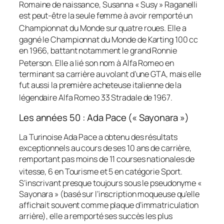
Romaine de naissance, Susanna « Susy » Raganelli
est peut-être la seule femme à avoir remporté un
Championnat du Monde sur quatre roues
. Elle a
gagné le Championnat du Monde de Karting 100 cc
en 1966, battant notamment le grand Ronnie
Peterson
. Elle a lié son nom à Alfa Romeo en
terminant sa carrière au volant d’une GTA, mais elle
fut aussi la première acheteuse italienne de la
légendaire Alfa Romeo 33 Stradale de 1967
.
Les années 50 : Ada Pace (« Sayonara »)
La Turinoise Ada Pace a obtenu des résultats
exceptionnels au cours de ses 10 ans de carrière,
remportant pas moins de 11 courses nationales de
vitesse, 6 en Tourisme et 5 en catégorie Sport
.
S’inscrivant presque toujours sous le pseudonyme «
Sayonara » (basé sur l’inscription moqueuse qu’elle
affichait souvent comme plaque d’immatriculation
arrière), elle a remporté ses succès les plus