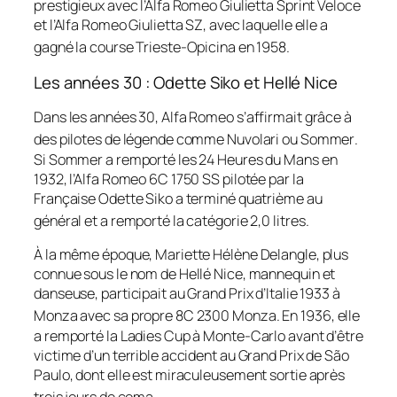
prestigieux avec l’Alfa Romeo Giulietta Sprint Veloce
et l’Alfa Romeo Giulietta SZ, avec laquelle elle a
gagné la course Trieste-Opicina en 1958
.
Les années 30 : Odette Siko et Hellé Nice
Dans les années 30, Alfa Romeo s’affirmait grâce à
des pilotes de légende comme Nuvolari ou Sommer
.
Si Sommer a remporté les 24 Heures du Mans en
1932, l’Alfa Romeo 6C 1750 SS pilotée par la
Française Odette Siko a terminé quatrième au
général et a remporté la catégorie 2,0 litres
.
À la même époque, Mariette Hélène Delangle, plus
connue sous le nom de Hellé Nice, mannequin et
danseuse, participait au Grand Prix d’Italie 1933 à
Monza avec sa propre 8C 2300 Monza
. En 1936, elle
a remporté la Ladies Cup à Monte-Carlo avant d’être
victime d’un terrible accident au Grand Prix de São
Paulo, dont elle est miraculeusement sortie après