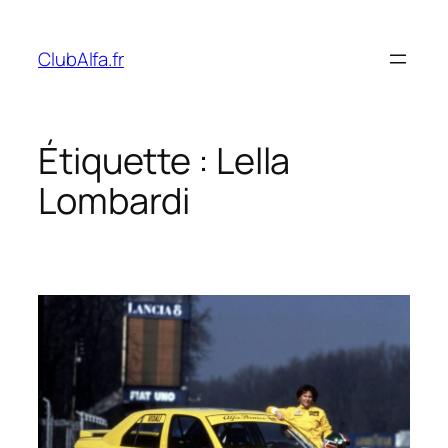
Aller
au
ClubAlfa.fr
contenu
Étiquette :
Lella
Lombardi