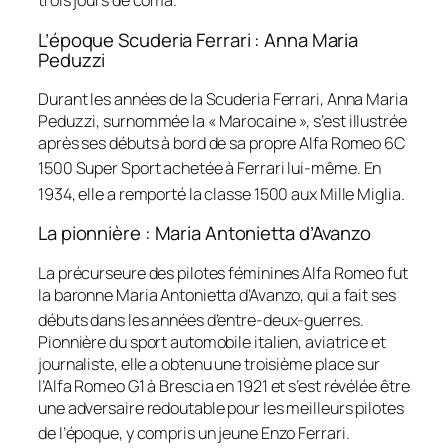
trois jours de coma
.
L’époque Scuderia Ferrari : Anna Maria
Peduzzi
Durant les années de la Scuderia Ferrari, Anna Maria
Peduzzi, surnommée la « Marocaine », s’est illustrée
après ses débuts à bord de sa propre Alfa Romeo 6C
1500 Super Sport achetée à Ferrari lui-même
. En
1934, elle a remporté la classe 1500 aux Mille Miglia
.
La pionnière : Maria Antonietta d’Avanzo
La précurseure des pilotes féminines Alfa Romeo fut
la baronne Maria Antonietta d’Avanzo, qui a fait ses
débuts dans les années d’entre-deux-guerres
.
Pionnière du sport automobile italien, aviatrice et
journaliste, elle a obtenu une troisième place sur
l’Alfa Romeo G1 à Brescia en 1921 et s’est révélée être
une adversaire redoutable pour les meilleurs pilotes
de l’époque, y compris un jeune Enzo Ferrari
.