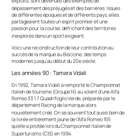
exploits, sont devenues des exemples de
dépassement des préjugés et des barrières
. Issues
de différentes époques et de différents pays, elles
partageaient toutes un esprit pionnier et une
passion pour la course, défrichant des territoires
inexplorés dans un sport exigeant
.
Voici une reconstruction de leur contribution au
succès de la marque au Biscione, des temps
modernes jusqu’au début du 20e siècle.
Les années 90 : Tamara Vidali
En 1992, Tamara Vidali a remporté le Championnat
italien de tourisme (Groupe N) au volant d’une Alfa
Romeo 33 1.7 Quadrifoglio Verde, préparée par le
département Racing de la marque alors
nouvellement créé
. On se souvient tout aussi bien de
la livrée entièrement jaune de l’Alfa Romeo 155
qu’elle a pilotée lors du Championnat italien de
Superturismo (CIS) en 1994
.