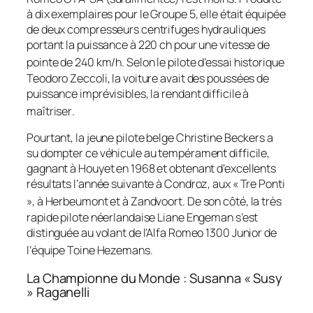
à dix exemplaires pour le Groupe 5, elle était équipée
de deux compresseurs centrifuges hydrauliques
portant la puissance à 220 ch pour une vitesse de
pointe de 240 km/h
. Selon le pilote d’essai historique
Teodoro Zeccoli, la voiture avait des poussées de
puissance imprévisibles, la rendant difficile à
maîtriser
.
Pourtant, la jeune pilote belge Christine Beckers a
su dompter ce véhicule au tempérament difficile,
gagnant à Houyet en 1968 et obtenant d’excellents
résultats l’année suivante à Condroz, aux « Tre Ponti
», à Herbeumont et à Zandvoort
. De son côté, la très
rapide pilote néerlandaise Liane Engeman s’est
distinguée au volant de l’Alfa Romeo 1300 Junior de
l’équipe Toine Hezemans
.
La Championne du Monde : Susanna « Susy
» Raganelli