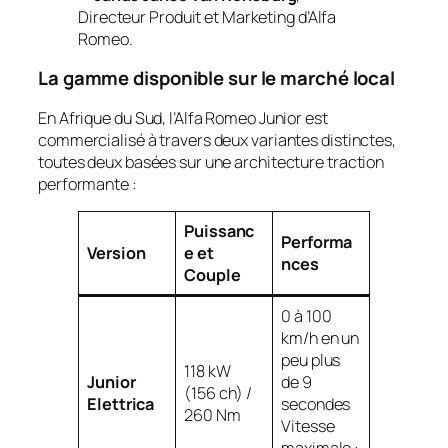
Directeur Produit et Marketing d’Alfa
Romeo.
La gamme disponible sur le marché local
En Afrique du Sud, l’Alfa Romeo Junior est
commercialisé à travers deux variantes distinctes,
toutes deux basées sur une architecture traction
performante :
Puissanc
Performa
Version
e et
nces
Couple
0 à 100
km/h en un
peu plus
118 kW
Junior
de 9
(156 ch) /
Elettrica
secondes
260 Nm
Vitesse