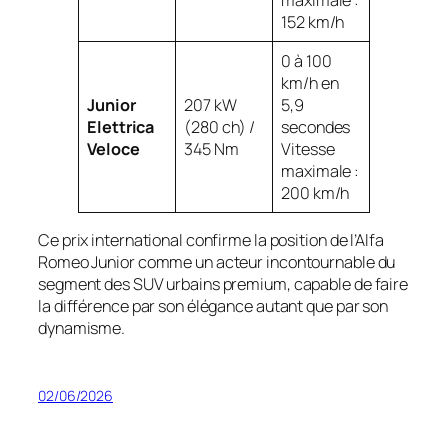
maximale :
152 km/h
0 à 100
km/h en
Junior
207 kW
5,9
Elettrica
(280 ch) /
secondes
Veloce
345 Nm
Vitesse
maximale :
200 km/h
Ce prix international confirme la position de l’Alfa
Romeo Junior comme un acteur incontournable du
segment des SUV urbains premium, capable de faire
la différence par son élégance autant que par son
dynamisme.
02/06/2026