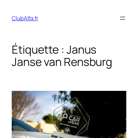
Aller
au
ClubAlfa.fr
contenu
Étiquette :
Janus
Janse van Rensburg