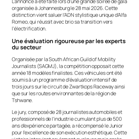
L’annonce a été faite lors d’une grande soirée de gala
organisée à Johannesburg le 28 mai 2026. Cette
distinction vient saluer l’ADN stylistique unique d’Alfa
Romeo, qui réussit avec brio sa transition vers
l’électrification.
Une évaluation rigoureuse par les experts
du secteur
Organisée par la
South African Guild of Mobility
Journalists
(SAGMJ), la compétition opposait cette
année 18 modèles finalistes. Ces véhicules ont été
soumis à un programme d’évaluation intensif de
trois jours sur le circuit de
Zwartkops Raceway
ainsi
que sur les routes environnantes de la région de
Tshwane.
Le jury, composé de 28 journalistes automobiles et
professionnels de l’industrie cumulant plus de 500
ans d’expérience partagée, a récompensé le Junior
pour l’excellence de son exécution esthétique. Cette