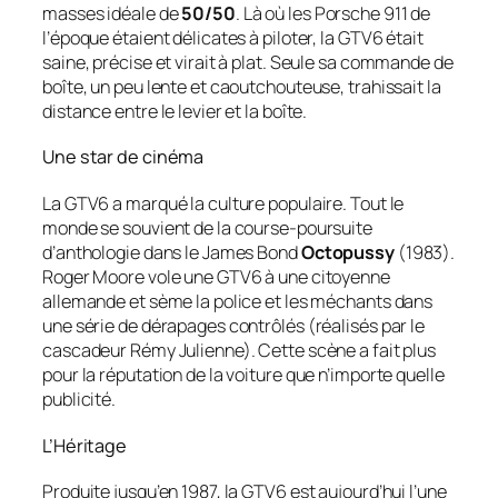
masses idéale de
50/50
. Là où les Porsche 911 de
l’époque étaient délicates à piloter, la GTV6 était
saine, précise et virait à plat. Seule sa commande de
boîte, un peu lente et caoutchouteuse, trahissait la
distance entre le levier et la boîte.
Une star de cinéma
La GTV6 a marqué la culture populaire. Tout le
monde se souvient de la course-poursuite
d’anthologie dans le James Bond
Octopussy
(1983).
Roger Moore vole une GTV6 à une citoyenne
allemande et sème la police et les méchants dans
une série de dérapages contrôlés (réalisés par le
cascadeur Rémy Julienne). Cette scène a fait plus
pour la réputation de la voiture que n’importe quelle
publicité.
L’Héritage
Produite jusqu’en 1987, la GTV6 est aujourd’hui l’une