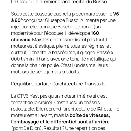
Le Cœur : Le premier grand récital du Busso
Sous cette bosse se cache la pièce maîtresse : le
V6
à 60°
conçu par Giuseppe Busso. Alimenté par une
injection électronique Bosch L-Jetronic (une
modernité pour l’époque), il développe
160
chevaux
. Mais les chiffres ne disent pas tout. Ce
moteur est élastique, plein à tous les régimes, et
surtout, il chante. À bas régime, il grogne. Passé 4
000 tr/min, il hurle avec une tonalité métallique qui
donne la chair de poule. C’est l’un des meilleurs
moteurs de série jamais produits.
L’équilibre parfait : L’architecture Transaxle
La GTV6 n’est pas qu’un moteur (même si c’est
tentant de le croire). C’est aussi un châssis
redoutable. Elle reprend l’architecture de l’Alfetta : le
moteur est à l’avant, mais la
boîte de vitesses,
l’embrayage et le différentiel sont à l’arrière
(pont De Dion). Résultat ? Une répartition des