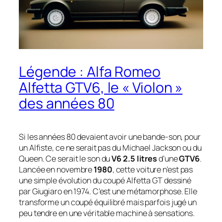
Légende : Alfa Romeo
Alfetta GTV6, le « Violon »
des années 80
Si les années 80 devaient avoir une bande-son, pour
un Alfiste, ce ne serait pas du Michael Jackson ou du
Queen. Ce serait le son du
V6 2.5 litres
d’une
GTV6
.
Lancée en novembre
1980
, cette voiture n’est pas
une simple évolution du coupé Alfetta GT dessiné
par Giugiaro en 1974. C’est une métamorphose. Elle
transforme un coupé équilibré mais parfois jugé un
peu tendre en une véritable machine à sensations.