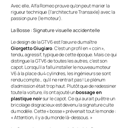
Avec elle, Alfa Romeo prouve qu’on peut marier la
rigueur technique (l’architecture Transaxle) avec la
passion pure (le moteur).
La Bosse : Signature visuelle accidentelle
Le design de la GTV6 est l’œuvre du maître
Giorgetto Giugiaro
. C’est un profil en « coin »,
tendu, agressif, typique de cette époque. Mais ce qui
distingue la GTV6 de toutes les autres, c’est son
capot. Lorsqu’il a fallu installer le nouveau moteur
V6 à la place du 4 cylindres, les ingénieurs se sont
rendu compte… qu’il ne rentrait pas ! Le plénum
d’admission était trop haut. Plutôt que de redessiner
toute la voiture, ils ont ajouté un
bossage en
plastique noir
sur le capot. Ce qui aurait pu être un
bricolage disgracieux est devenu la signature culte
du modèle. Cette « bosse » prévenait tout le monde :
« Attention, il y a du monde là-dessous. »