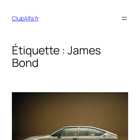
Aller
au
ClubAlfa.fr
contenu
Étiquette :
James
Bond