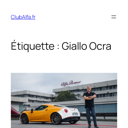
Aller
au
ClubAlfa.fr
contenu
Étiquette :
Giallo Ocra