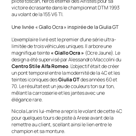
pilote toscan, héros éternel des Alfistes pour sa
victoire écrasante dans le championnat DTM 1993
au volant de la 155 V6 TI.
Une livrée « Giallo Ocra » inspirée de la Giulia GT
L’exemplaire livré est le premier d’une série ultra-
limitée de trois véhicules uniques. Il arbore une
magnifique teinte
« Giallo Ocra »
(Ocre Jaune). Le
design a été supervisé par Alessandro Maccolini du
Centro Stile Alfa Romeo
. L’objectif était de créer
un pont temporel entre la modernité de la 4C et les
teintes iconiques des
Giulia GT
des années 60 et
70. Le résultat est un jeu de couleurs ton sur ton,
mêlant la carrosserie et les jantes avec une
élégance rare.
Nicola Larini lui-même a repris le volant de cette 4C
pour quelques tours de piste à Arese avant de la
remettre au client, scellant ainsi le lien entre le
champion et sa monture.