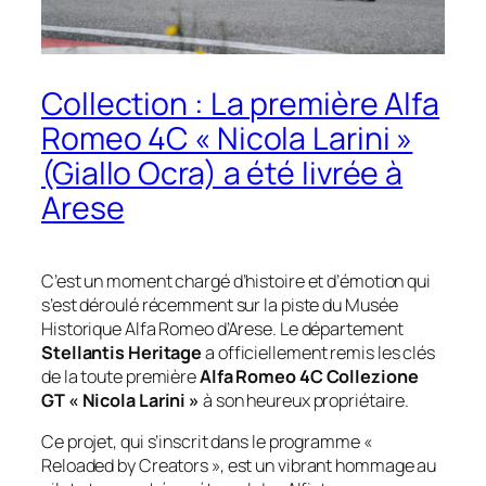
Collection : La première Alfa
Romeo 4C « Nicola Larini »
(Giallo Ocra) a été livrée à
Arese
C’est un moment chargé d’histoire et d’émotion qui
s’est déroulé récemment sur la piste du Musée
Historique Alfa Romeo d’Arese. Le département
Stellantis Heritage
a officiellement remis les clés
de la toute première
Alfa Romeo 4C Collezione
GT « Nicola Larini »
à son heureux propriétaire.
Ce projet, qui s’inscrit dans le programme
«
Reloaded by Creators »
, est un vibrant hommage au