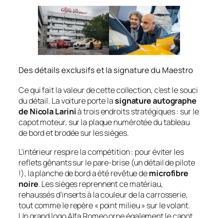
Des détails exclusifs et la signature du Maestro
Ce qui fait la valeur de cette collection, c’est le souci
du détail. La voiture porte la
signature autographe
de Nicola Larini
à trois endroits stratégiques : sur le
capot moteur, sur la plaque numérotée du tableau
de bord et brodée sur les sièges.
L’intérieur respire la compétition : pour éviter les
reflets gênants sur le pare-brise (un détail de pilote
!), la planche de bord a été revêtue de
microfibre
noire
. Les sièges reprennent ce matériau,
rehaussés d’inserts à la couleur de la carrosserie,
tout comme le repère « point milieu » sur le volant.
Un grand logo Alfa Romeo orne également le capot,