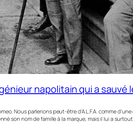
ngénieur napolitain qui a sauvé 
a Romeo. Nous parlerions peut-être d’A.L.F.A. comme d’un
né son nom de famille à la marque, mais il lui a surtou