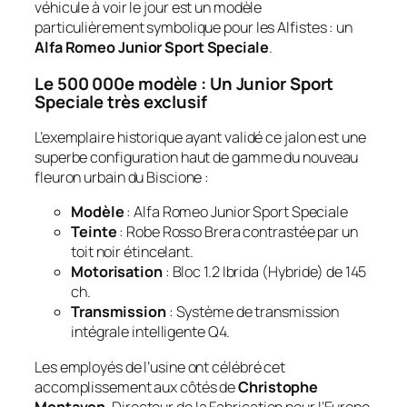
véhicule à voir le jour est un modèle
particulièrement symbolique pour les Alfistes : un
Alfa Romeo Junior Sport Speciale
.
Le 500 000e modèle : Un Junior Sport
Speciale très exclusif
L’exemplaire historique ayant validé ce jalon est une
superbe configuration haut de gamme du nouveau
fleuron urbain du Biscione :
Modèle
: Alfa Romeo Junior Sport Speciale
Teinte
: Robe
Rosso Brera
contrastée par un
toit noir étincelant.
Motorisation
: Bloc 1.2 Ibrida (Hybride) de 145
ch.
Transmission
: Système de transmission
intégrale intelligente Q4.
Les employés de l’usine ont célébré cet
accomplissement aux côtés de
Christophe
Montavon
, Directeur de la Fabrication pour l’Europe