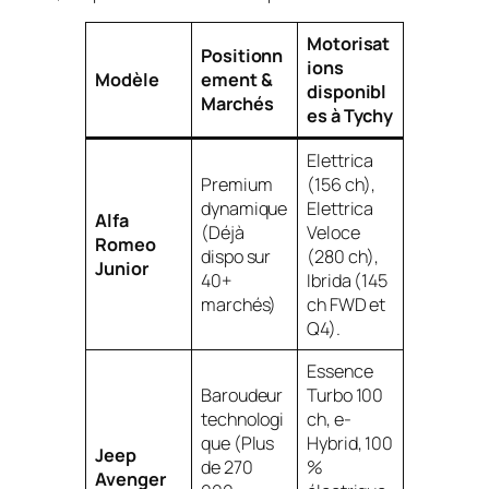
Motorisat
Positionn
ions
Modèle
ement &
disponibl
Marchés
es à Tychy
Elettrica
Premium
(156 ch),
dynamique
Elettrica
Alfa
(Déjà
Veloce
Romeo
dispo sur
(280 ch),
Junior
40+
Ibrida (145
marchés)
ch FWD et
Q4).
Essence
Baroudeur
Turbo 100
technologi
ch, e-
que (Plus
Hybrid, 100
Jeep
de 270
%
Avenger