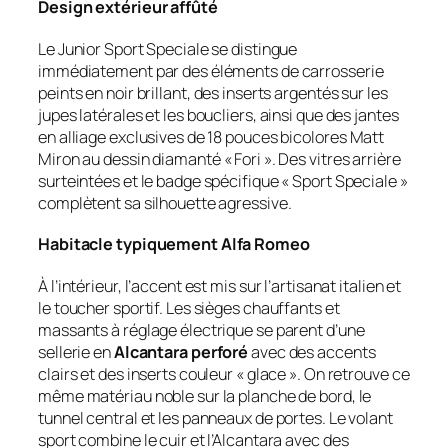
Design extérieur affûté
Le Junior Sport Speciale se distingue
immédiatement par des éléments de carrosserie
peints en noir brillant, des inserts argentés sur les
jupes latérales et les boucliers, ainsi que des jantes
en alliage exclusives de 18 pouces bicolores
Matt
Miron
au dessin diamanté « Fori ». Des vitres arrière
surteintées et le badge spécifique « Sport Speciale »
complètent sa silhouette agressive.
Habitacle typiquement Alfa Romeo
À l’intérieur, l’accent est mis sur l’artisanat italien et
le toucher sportif. Les sièges chauffants et
massants à réglage électrique se parent d’une
sellerie en
Alcantara perforé
avec des accents
clairs et des inserts couleur « glace ». On retrouve ce
même matériau noble sur la planche de bord, le
tunnel central et les panneaux de portes. Le volant
sport combine le cuir et l’Alcantara avec des