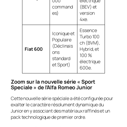
000
électrique
command
(BEV) et
es)
version
4xe.
Essence
Iconique et
Turbo 100
Populaire
ch (BVM),
(Déclinais
Fiat 600
Hybrid, et
ons
100 %
standard
électrique
et Sport)
600e.
Zoom sur la nouvelle série « Sport
Speciale » de l’Alfa Romeo Junior
Cette nouvelle série spéciale a été configurée pour
exalter le caractère résolument dynamique du
Junior en y associant des matériaux raffinés et un
pack technologique de premier ordre.