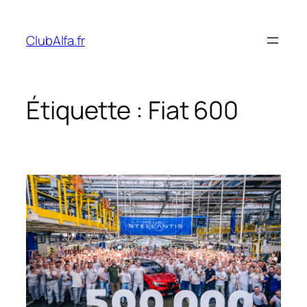
Aller
au
ClubAlfa.fr
contenu
Étiquette :
Fiat 600