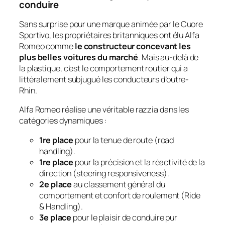
conduire
Sans surprise pour une marque animée par le
Cuore
Sportivo
, les propriétaires britanniques ont élu Alfa
Romeo comme
le constructeur concevant les
plus belles voitures du marché
. Mais au-delà de
la plastique, c’est le comportement routier qui a
littéralement subjugué les conducteurs d’outre-
Rhin.
Alfa Romeo réalise une véritable razzia dans les
catégories dynamiques :
1re place
pour la tenue de route (
road
handling
).
1re place
pour la précision et la réactivité de la
direction (
steering responsiveness
).
2e place
au classement général du
comportement et confort de roulement (
Ride
& Handling
).
3e place
pour le plaisir de conduire pur