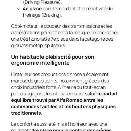
(
Driving Pleasure
).
4e place
pour le mordant et la réactivité du
freinage (
Braking
).
Côté moteur, la douceur des transmissions et les
accélérations permettent à la marque de décrocher
une très honorable 7e place dans la catégorie des
groupes motopropulseurs.
Un habitacle plébiscité pour son
ergonomie intelligente
L’intérieur des productions d’Arese a également
marqué de gros points, notamment grâce à des
choix industriels forts. À l’heure du tout-écran
parfois agaçant, les utilisateurs ont salué
le parfait
équilibre trouvé par Alfa Romeo entre les
commandes tactiles et les boutons physiques
traditionnels
.
Le confort a aussi été mis à l’honneur avec une
éclatante
1re place pour le confort des sièges