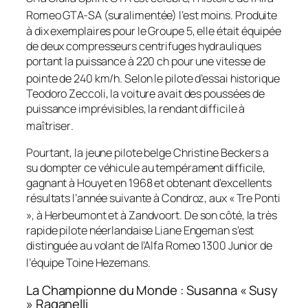
Romeo GTA-SA (suralimentée) l’est moins
. Produite
à dix exemplaires pour le Groupe 5, elle était équipée
de deux compresseurs centrifuges hydrauliques
portant la puissance à 220 ch pour une vitesse de
pointe de 240 km/h
. Selon le pilote d’essai historique
Teodoro Zeccoli, la voiture avait des poussées de
puissance imprévisibles, la rendant difficile à
maîtriser
.
Pourtant, la jeune pilote belge Christine Beckers a
su dompter ce véhicule au tempérament difficile,
gagnant à Houyet en 1968 et obtenant d’excellents
résultats l’année suivante à Condroz, aux « Tre Ponti
», à Herbeumont et à Zandvoort
. De son côté, la très
rapide pilote néerlandaise Liane Engeman s’est
distinguée au volant de l’Alfa Romeo 1300 Junior de
l’équipe Toine Hezemans
.
La Championne du Monde : Susanna « Susy
» Raganelli