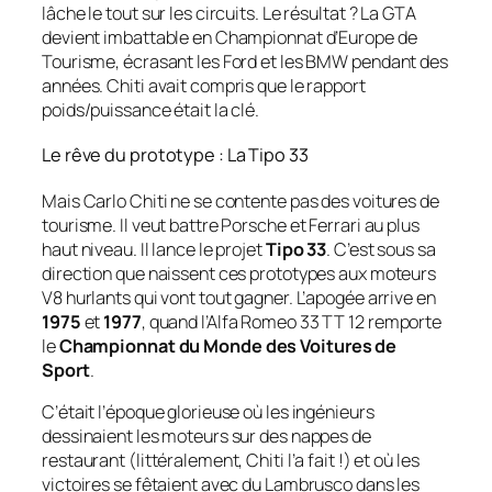
lâche le tout sur les circuits. Le résultat ? La GTA
devient imbattable en Championnat d’Europe de
Tourisme, écrasant les Ford et les BMW pendant des
années. Chiti avait compris que le rapport
poids/puissance était la clé.
Le rêve du prototype : La Tipo 33
Mais Carlo Chiti ne se contente pas des voitures de
tourisme. Il veut battre Porsche et Ferrari au plus
haut niveau. Il lance le projet
Tipo 33
. C’est sous sa
direction que naissent ces prototypes aux moteurs
V8 hurlants qui vont tout gagner. L’apogée arrive en
1975
et
1977
, quand l’Alfa Romeo 33 TT 12 remporte
le
Championnat du Monde des Voitures de
Sport
.
C’était l’époque glorieuse où les ingénieurs
dessinaient les moteurs sur des nappes de
restaurant (littéralement, Chiti l’a fait !) et où les
victoires se fêtaient avec du Lambrusco dans les