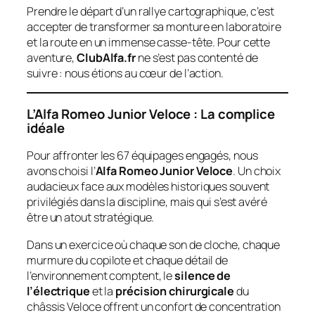
Prendre le départ d’un rallye cartographique, c’est
accepter de transformer sa monture en laboratoire
et la route en un immense casse-tête. Pour cette
aventure,
ClubAlfa.fr
ne s’est pas contenté de
suivre : nous étions au cœur de l’action.
L’Alfa Romeo Junior Veloce : La complice
idéale
Pour affronter les 67 équipages engagés, nous
avons choisi l’
Alfa Romeo Junior Veloce
. Un choix
audacieux face aux modèles historiques souvent
privilégiés dans la discipline, mais qui s’est avéré
être un atout stratégique.
Dans un exercice où chaque son de cloche, chaque
murmure du copilote et chaque détail de
l’environnement comptent, le
silence de
l’électrique
et la
précision chirurgicale
du
châssis Veloce offrent un confort de concentration