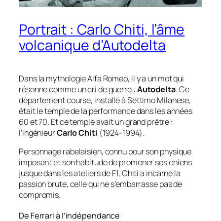
Portrait : Carlo Chiti, l’âme
volcanique d’Autodelta
Dans la mythologie Alfa Romeo, il y a un mot qui
résonne comme un cri de guerre :
Autodelta
. Ce
département course, installé à Settimo Milanese,
était le temple de la performance dans les années
60 et 70. Et ce temple avait un grand prêtre :
l’ingénieur
Carlo Chiti
(1924-1994).
Personnage rabelaisien, connu pour son physique
imposant et son habitude de promener ses chiens
jusque dans les ateliers de F1, Chiti a incarné la
passion brute, celle qui ne s’embarrasse pas de
compromis.
De Ferrari à l’indépendance