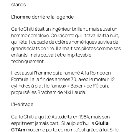
stands.
L’homme derrière la légende
Carlo Chiti était un ingénieur brillant, mais aussi un
homme complexe. On raconte qu’il travaillait la nuit,
qu’il était capable de colères homériques suivies de
grands éclats de rire. Il aimait ses pilotes comme ses
enfants, mais pouvait être impitoyable
techniquement.
Il est aussi l’homme qui a ramené Alfa Romeo en
Formule 1 à la fin des années 70, avec le moteur 12
cylindres à plat (le fameux « Boxer » de F1) qui a
propulsé les Brabham de Niki Lauda.
L’Héritage
Carlo Chiti a quitté Autodelta en 1984, mais son
esprit n’est jamais parti. Si aujourd’hui la
Giulia
GTAm
moderne porte ce nom, c’est grâce à lui. Si le