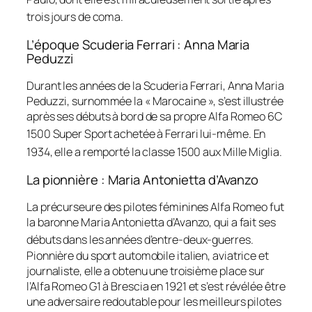
trois jours de coma
.
L’époque Scuderia Ferrari : Anna Maria
Peduzzi
Durant les années de la Scuderia Ferrari, Anna Maria
Peduzzi, surnommée la « Marocaine », s’est illustrée
après ses débuts à bord de sa propre Alfa Romeo 6C
1500 Super Sport achetée à Ferrari lui-même
. En
1934, elle a remporté la classe 1500 aux Mille Miglia
.
La pionnière : Maria Antonietta d’Avanzo
La précurseure des pilotes féminines Alfa Romeo fut
la baronne Maria Antonietta d’Avanzo, qui a fait ses
débuts dans les années d’entre-deux-guerres
.
Pionnière du sport automobile italien, aviatrice et
journaliste, elle a obtenu une troisième place sur
l’Alfa Romeo G1 à Brescia en 1921 et s’est révélée être
une adversaire redoutable pour les meilleurs pilotes