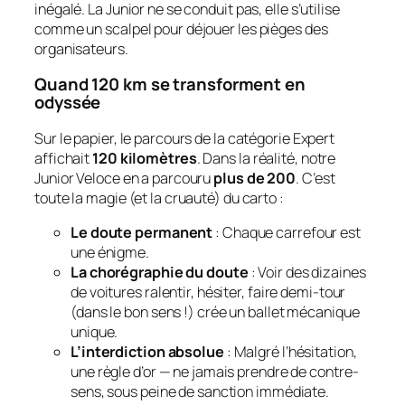
inégalé. La Junior ne se conduit pas, elle s’utilise
comme un scalpel pour déjouer les pièges des
organisateurs.
Quand 120 km se transforment en
odyssée
Sur le papier, le parcours de la catégorie Expert
affichait
120 kilomètres
. Dans la réalité, notre
Junior Veloce en a parcouru
plus de 200
. C’est
toute la magie (et la cruauté) du carto :
Le doute permanent
: Chaque carrefour est
une énigme.
La chorégraphie du doute
: Voir des dizaines
de voitures ralentir, hésiter, faire demi-tour
(dans le bon sens !) crée un ballet mécanique
unique.
L’interdiction absolue
: Malgré l’hésitation,
une règle d’or — ne jamais prendre de contre-
sens, sous peine de sanction immédiate.