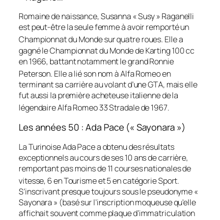
Romaine de naissance, Susanna « Susy » Raganelli
est peut-être la seule femme à avoir remporté un
Championnat du Monde sur quatre roues
. Elle a
gagné le Championnat du Monde de Karting 100 cc
en 1966, battant notamment le grand Ronnie
Peterson
. Elle a lié son nom à Alfa Romeo en
terminant sa carrière au volant d’une GTA, mais elle
fut aussi la première acheteuse italienne de la
légendaire Alfa Romeo 33 Stradale de 1967
.
Les années 50 : Ada Pace (« Sayonara »)
La Turinoise Ada Pace a obtenu des résultats
exceptionnels au cours de ses 10 ans de carrière,
remportant pas moins de 11 courses nationales de
vitesse, 6 en Tourisme et 5 en catégorie Sport
.
S’inscrivant presque toujours sous le pseudonyme «
Sayonara » (basé sur l’inscription moqueuse qu’elle
affichait souvent comme plaque d’immatriculation