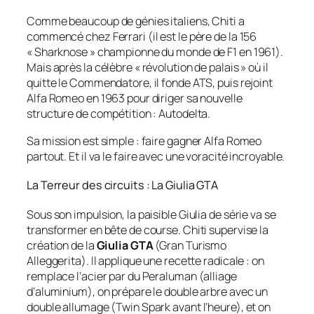
Comme beaucoup de génies italiens, Chiti a
commencé chez Ferrari (il est le père de la 156
« Sharknose » championne du monde de F1 en 1961).
Mais après la célèbre « révolution de palais » où il
quitte le Commendatore, il fonde ATS, puis rejoint
Alfa Romeo en 1963 pour diriger sa nouvelle
structure de compétition : Autodelta.
Sa mission est simple : faire gagner Alfa Romeo
partout. Et il va le faire avec une voracité incroyable.
La Terreur des circuits : La Giulia GTA
Sous son impulsion, la paisible Giulia de série va se
transformer en bête de course. Chiti supervise la
création de la
Giulia GTA
(Gran Turismo
Alleggerita). Il applique une recette radicale : on
remplace l’acier par du Peraluman (alliage
d’aluminium), on prépare le double arbre avec un
double allumage (Twin Spark avant l’heure), et on