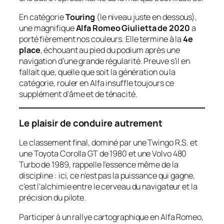
En catégorie
Touring
(le niveau juste en dessous),
une magnifique
Alfa Romeo Giulietta de 2020
a
porté fièrement nos couleurs. Elle termine à la
4e
place
, échouant au pied du podium après une
navigation d’une grande régularité. Preuve s’il en
fallait que, quelle que soit la génération ou la
catégorie, rouler en Alfa insuffle toujours ce
supplément d’âme et de ténacité.
Le plaisir de conduire autrement
Le classement final, dominé par une Twingo R.S. et
une Toyota Corolla GT de 1980 et une Volvo 480
Turbo de 1989, rappelle l’essence même de la
discipline : ici, ce n’est pas la puissance qui gagne,
c’est l’alchimie entre le cerveau du navigateur et la
précision du pilote.
Participer à un rallye cartographique en Alfa Romeo,