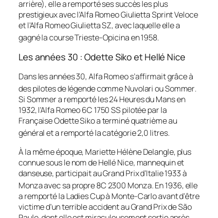
arrière), elle a remporté ses succès les plus
prestigieux avec l’Alfa Romeo Giulietta Sprint Veloce
et l’Alfa Romeo Giulietta SZ, avec laquelle elle a
gagné la course Trieste-Opicina en 1958
.
Les années 30 : Odette Siko et Hellé Nice
Dans les années 30, Alfa Romeo s’affirmait grâce à
des pilotes de légende comme Nuvolari ou Sommer
.
Si Sommer a remporté les 24 Heures du Mans en
1932, l’Alfa Romeo 6C 1750 SS pilotée par la
Française Odette Siko a terminé quatrième au
général et a remporté la catégorie 2,0 litres
.
À la même époque, Mariette Hélène Delangle, plus
connue sous le nom de Hellé Nice, mannequin et
danseuse, participait au Grand Prix d’Italie 1933 à
Monza avec sa propre 8C 2300 Monza
. En 1936, elle
a remporté la Ladies Cup à Monte-Carlo avant d’être
victime d’un terrible accident au Grand Prix de São
Paulo, dont elle est miraculeusement sortie après