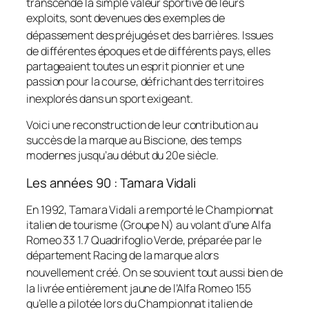
transcende la simple valeur sportive de leurs
exploits, sont devenues des exemples de
dépassement des préjugés et des barrières
. Issues
de différentes époques et de différents pays, elles
partageaient toutes un esprit pionnier et une
passion pour la course, défrichant des territoires
inexplorés dans un sport exigeant
.
Voici une reconstruction de leur contribution au
succès de la marque au Biscione, des temps
modernes jusqu’au début du 20e siècle.
Les années 90 : Tamara Vidali
En 1992, Tamara Vidali a remporté le Championnat
italien de tourisme (Groupe N) au volant d’une Alfa
Romeo 33 1.7 Quadrifoglio Verde, préparée par le
département Racing de la marque alors
nouvellement créé
. On se souvient tout aussi bien de
la livrée entièrement jaune de l’Alfa Romeo 155
qu’elle a pilotée lors du Championnat italien de