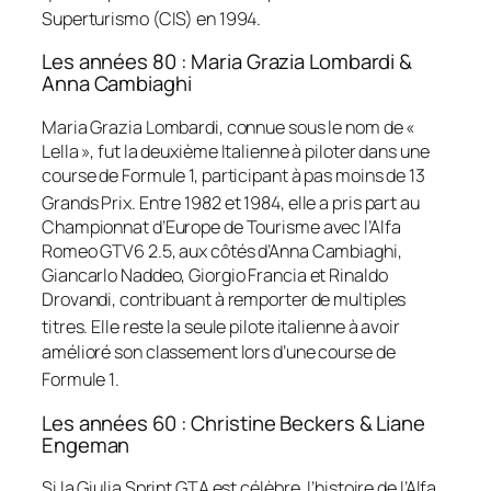
Superturismo (CIS) en 1994
.
Les années 80 : Maria Grazia Lombardi &
Anna Cambiaghi
Maria Grazia Lombardi, connue sous le nom de «
Lella », fut la deuxième Italienne à piloter dans une
course de Formule 1, participant à pas moins de 13
Grands Prix
. Entre 1982 et 1984, elle a pris part au
Championnat d’Europe de Tourisme avec l’Alfa
Romeo GTV6 2.5, aux côtés d’Anna Cambiaghi,
Giancarlo Naddeo, Giorgio Francia et Rinaldo
Drovandi, contribuant à remporter de multiples
titres
. Elle reste la seule pilote italienne à avoir
amélioré son classement lors d’une course de
Formule 1
.
Les années 60 : Christine Beckers & Liane
Engeman
Si la Giulia Sprint GTA est célèbre, l’histoire de l’Alfa