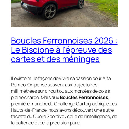
Boucles Ferronnoises 2026 :
Le Biscione à l’épreuve des
cartes et des méninges
Il existe mille façons de vivre sa passion pour Alfa
Romeo. On pense souvent aux trajectoires
millimétrées sur circuit ou aux montées de cols à
pleine charge. Mais aux
Boucles Ferronnoises
,
première manche du Challenge Cartographique des
Hauts-de-France, nous avons découvert une autre
facette du
Cuore Sportivo
: celle de l’intelligence, de
la patience et de la précision pure.