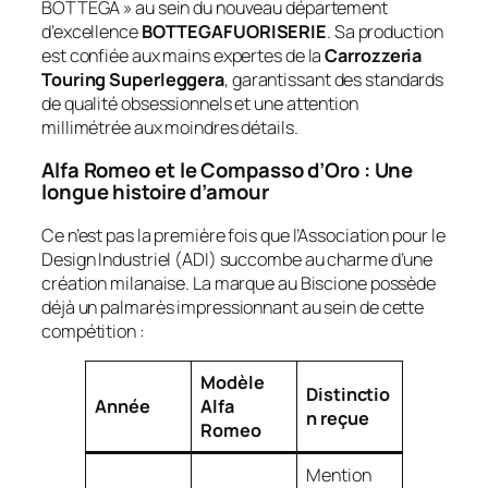
BOTTEGA » au sein du nouveau département
d’excellence
BOTTEGAFUORISERIE
. Sa production
est confiée aux mains expertes de la
Carrozzeria
Touring Superleggera
, garantissant des standards
de qualité obsessionnels et une attention
millimétrée aux moindres détails.
Alfa Romeo et le Compasso d’Oro : Une
longue histoire d’amour
Ce n’est pas la première fois que l’Association pour le
Design Industriel (ADI) succombe au charme d’une
création milanaise. La marque au Biscione possède
déjà un palmarès impressionnant au sein de cette
compétition :
Modèle
Distinctio
Année
Alfa
n reçue
Romeo
Mention