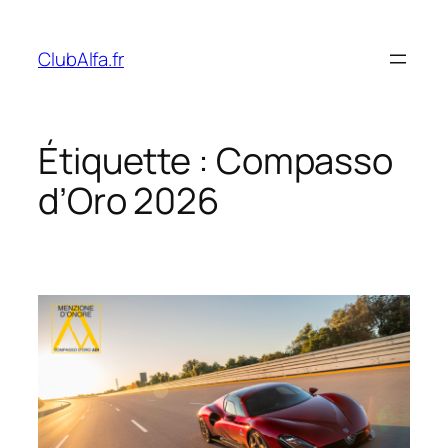
Aller
au
ClubAlfa.fr
contenu
Étiquette :
Compasso
d’Oro 2026