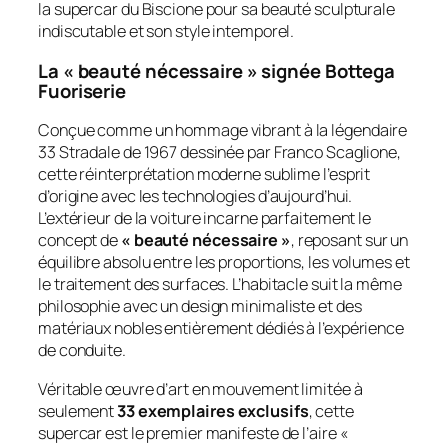
la supercar du Biscione pour sa beauté sculpturale
indiscutable et son style intemporel.
La « beauté nécessaire » signée Bottega
Fuoriserie
Conçue comme un hommage vibrant à la légendaire
33 Stradale de 1967 dessinée par Franco Scaglione,
cette réinterprétation moderne sublime l’esprit
d’origine avec les technologies d’aujourd’hui.
L’extérieur de la voiture incarne parfaitement le
concept de
« beauté nécessaire »
, reposant sur un
équilibre absolu entre les proportions, les volumes et
le traitement des surfaces. L’habitacle suit la même
philosophie avec un design minimaliste et des
matériaux nobles entièrement dédiés à l’expérience
de conduite.
Véritable œuvre d’art en mouvement limitée à
seulement
33 exemplaires exclusifs
, cette
supercar est le premier manifeste de l’aire «