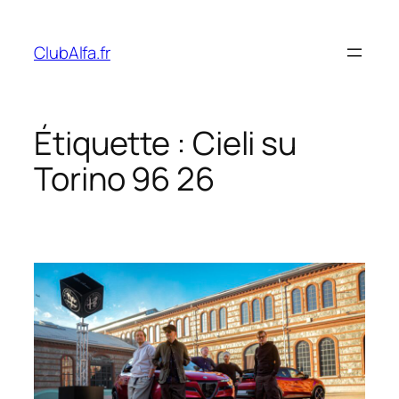
Aller
au
ClubAlfa.fr
contenu
Étiquette :
Cieli su
Torino 96 26