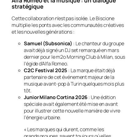
Alfa Romeo et la musique : un dialogue
stratégique
Cette collaboration n’est pas isolée. Le Biscione
multiplie les ponts avec les communautés créatives
et les nouvelles générations :
Samuel (Subsonica)
: Le chanteur du groupe
avait déjà signé un DJ set remarqué en mars
dernier pour le
m2o Morning Club
à Milan, sous
l’égide d’Alfa Romeo.
C2C Festival 2025
: La marque était déjà
partenaire de cet événement majeur de la
musique avant-pop à Turin quelques mois plus
tôt.
Junior Milano Cortina 2026
: Une édition
spéciale avait également été mise en avant
pour illustrer cette nouvelle manière de vivre
l’énergie urbaine.
« Les marques qui durent, comme les
grands groupes, savent toujours où elles