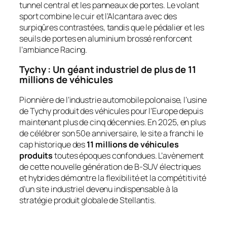
tunnel central et les panneaux de portes. Le volant
sport combine le cuir et l’Alcantara avec des
surpiqûres contrastées, tandis que le pédalier et les
seuils de portes en aluminium brossé renforcent
l’ambiance
Racing
.
Tychy : Un géant industriel de plus de 11
millions de véhicules
Pionnière de l’industrie automobile polonaise, l’usine
de Tychy produit des véhicules pour l’Europe depuis
maintenant plus de cinq décennies. En 2025, en plus
de célébrer son 50e anniversaire, le site a franchi le
cap historique des
11 millions de véhicules
produits
toutes époques confondues. L’avènement
de cette nouvelle génération de B-SUV électriques
et hybrides démontre la flexibilité et la compétitivité
d’un site industriel devenu indispensable à la
stratégie produit globale de Stellantis.