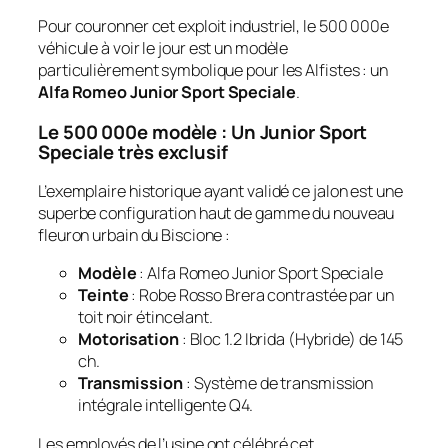
Pour couronner cet exploit industriel, le 500 000e
véhicule à voir le jour est un modèle
particulièrement symbolique pour les Alfistes : un
Alfa Romeo Junior Sport Speciale
.
Le 500 000e modèle : Un Junior Sport
Speciale très exclusif
L’exemplaire historique ayant validé ce jalon est une
superbe configuration haut de gamme du nouveau
fleuron urbain du Biscione :
Modèle
: Alfa Romeo Junior Sport Speciale
Teinte
: Robe
Rosso Brera
contrastée par un
toit noir étincelant.
Motorisation
: Bloc 1.2 Ibrida (Hybride) de 145
ch.
Transmission
: Système de transmission
intégrale intelligente Q4.
Les employés de l’usine ont célébré cet