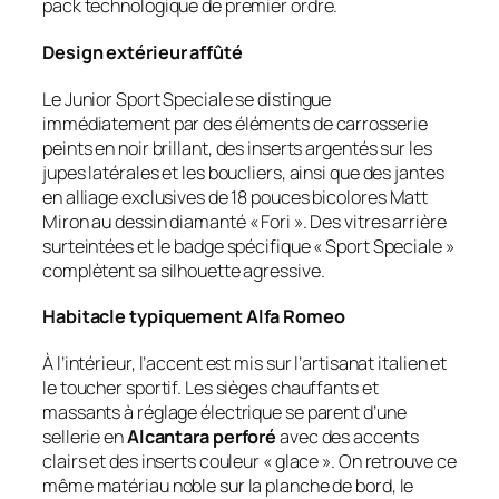
pack technologique de premier ordre.
Design extérieur affûté
Le Junior Sport Speciale se distingue
immédiatement par des éléments de carrosserie
peints en noir brillant, des inserts argentés sur les
jupes latérales et les boucliers, ainsi que des jantes
en alliage exclusives de 18 pouces bicolores
Matt
Miron
au dessin diamanté « Fori ». Des vitres arrière
surteintées et le badge spécifique « Sport Speciale »
complètent sa silhouette agressive.
Habitacle typiquement Alfa Romeo
À l’intérieur, l’accent est mis sur l’artisanat italien et
le toucher sportif. Les sièges chauffants et
massants à réglage électrique se parent d’une
sellerie en
Alcantara perforé
avec des accents
clairs et des inserts couleur « glace ». On retrouve ce
même matériau noble sur la planche de bord, le