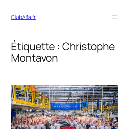
Aller
au
ClubAlfa.fr
contenu
Étiquette :
Christophe
Montavon