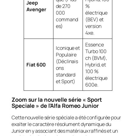
Jeep
de 270
%
Avenger
000
électrique
command
(BEV) et
es)
version
4xe.
Essence
Iconique et
Turbo 100
Populaire
ch (BVM),
(Déclinais
Fiat 600
Hybrid, et
ons
100 %
standard
électrique
et Sport)
600e.
Zoom sur la nouvelle série « Sport
Speciale » de l’Alfa Romeo Junior
Cette nouvelle série spéciale a été configurée pour
exalter le caractère résolument dynamique du
Junior en y associant des matériaux raffinés et un