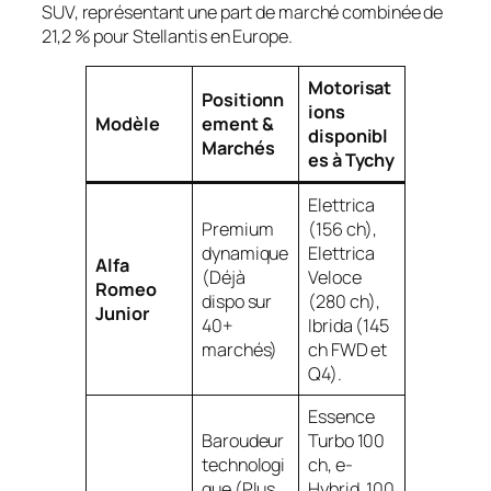
SUV, représentant une part de marché combinée de
21,2 % pour Stellantis en Europe.
Motorisat
Positionn
ions
Modèle
ement &
disponibl
Marchés
es à Tychy
Elettrica
Premium
(156 ch),
dynamique
Elettrica
Alfa
(Déjà
Veloce
Romeo
dispo sur
(280 ch),
Junior
40+
Ibrida (145
marchés)
ch FWD et
Q4).
Essence
Baroudeur
Turbo 100
technologi
ch, e-
que (Plus
Hybrid, 100