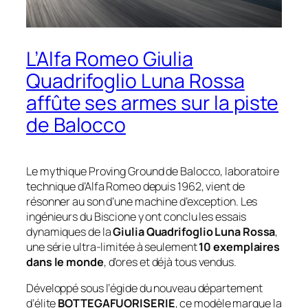
L’Alfa Romeo Giulia
Quadrifoglio Luna Rossa
affûte ses armes sur la piste
de Balocco
Le mythique
Proving Ground
de Balocco, laboratoire
technique d’Alfa Romeo depuis 1962, vient de
résonner au son d’une machine d’exception. Les
ingénieurs du Biscione y ont conclu les essais
dynamiques de la
Giulia Quadrifoglio Luna Rossa
,
une série ultra-limitée à seulement
10 exemplaires
dans le monde
, d’ores et déjà tous vendus.
Développé sous l’égide du nouveau département
d’élite
BOTTEGAFUORISERIE
, ce modèle marque la