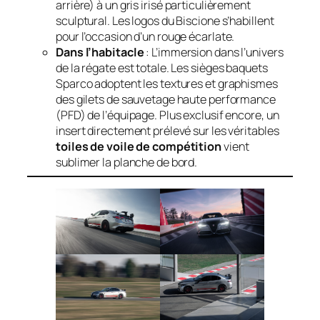
arrière) à un gris irisé particulièrement
sculptural. Les logos du Biscione s’habillent
pour l’occasion d’un rouge écarlate.
Dans l’habitacle
: L’immersion dans l’univers
de la régate est totale. Les sièges baquets
Sparco adoptent les textures et graphismes
des gilets de sauvetage haute performance
(PFD) de l’équipage. Plus exclusif encore, un
insert directement prélevé sur les véritables
toiles de voile de compétition
vient
sublimer la planche de bord.