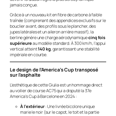
jamais conçue.
Grâce à un nouveau kit en fibre de carbone à faible
traînée (comprenant des appendices exclusifs sur le
bouclier avant, des profils sous le plancher, des
jupes latérales et un aileron arrière massif), la
berline génère une charge aérodynamique
cinq fois
supérieure
au modèle standard. À 300 km/h, l’appui
vertical atteint
140 kg
, garantissant une stabilité
impériale en courbe.
Le design de l’America’s Cup transposé
sur l’asphalte
L’esthétique de cette Giulia est un hommage direct
au voilier de course AC75 qui a disputé la 37e
America’s Cup à Barcelone en 2024 :
À l’extérieur
: Une livrée bicolore unique
marie le noir (sur le capot, le toit et la partie