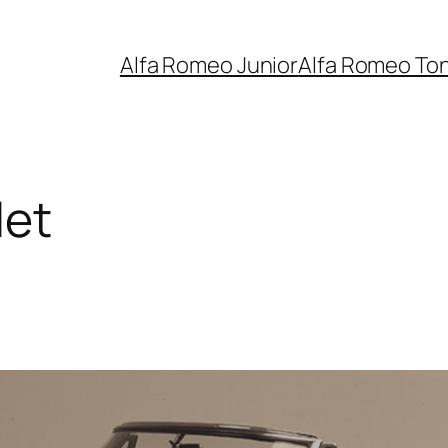
Alfa Romeo Junior
Alfa Romeo To
let