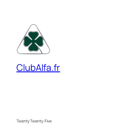
ClubAlfa.fr
Twenty Twenty-Five