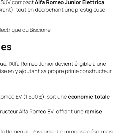
 Le SUV compact
Alfa Romeo Junior Elettrica
Grant
), tout en décrochant une prestigieuse
lectrique du Biscione.
ues
e, l’Alfa Romeo Junior devient éligible à une
ise en y ajoutant sa propre prime constructeur.
fa Romeo EV (1 500 £), soit une
économie totale
structeur Alfa Romeo EV, offrant une
remise
 d’Alfa Romeo au Royaume-Uni propose désormais