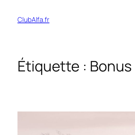
Aller
au
ClubAlfa.fr
contenu
Étiquette :
Bonus 