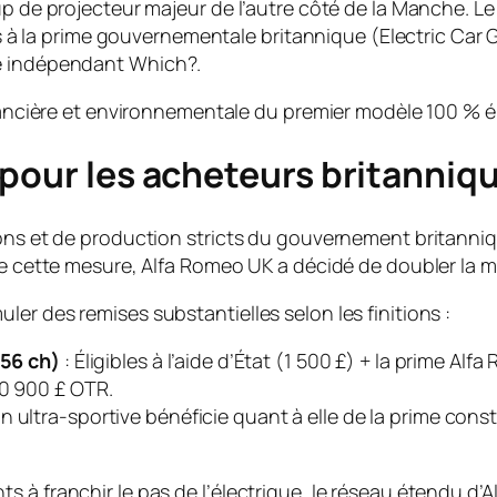
oup de projecteur majeur de l’autre côté de la Manche.
les à la prime gouvernementale britannique (
Electric Car 
me indépendant
Which?
.
inancière et environnementale du premier modèle 100 % é
 pour les acheteurs britanniq
ons et de production stricts du gouvernement britanniqu
de cette mesure, Alfa Romeo UK a décidé de doubler la m
er des remises substantielles selon les finitions :
156 ch)
: Éligibles à l’aide d’État (1 500 £) + la prime Al
30 900 £ OTR.
n ultra-sportive bénéficie quant à elle de la prime con
ts à franchir le pas de l’électrique, le réseau étendu