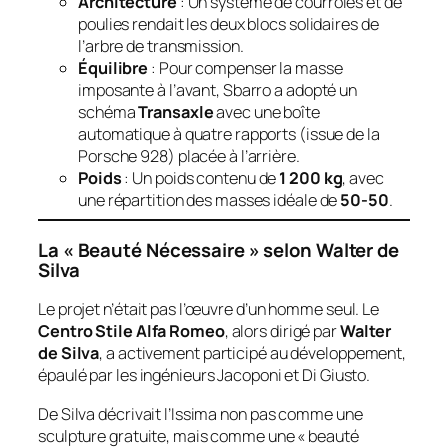
Architecture
: Un système de courroies et de
poulies rendait les deux blocs solidaires de
l’arbre de transmission.
Équilibre
: Pour compenser la masse
imposante à l’avant, Sbarro a adopté un
schéma
Transaxle
avec une boîte
automatique à quatre rapports (issue de la
Porsche 928) placée à l’arrière.
Poids
: Un poids contenu de
1 200 kg
, avec
une répartition des masses idéale de
50-50
.
La « Beauté Nécessaire » selon Walter de
Silva
Le projet n’était pas l’œuvre d’un homme seul. Le
Centro Stile Alfa Romeo
, alors dirigé par
Walter
de Silva
, a activement participé au développement,
épaulé par les ingénieurs Jacoponi et Di Giusto.
De Silva décrivait l’Issima non pas comme une
sculpture gratuite, mais comme une « beauté