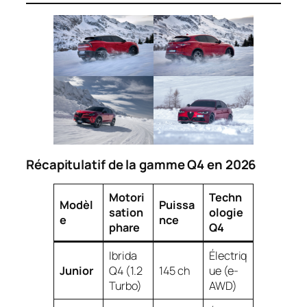
Récapitulatif de la gamme Q4 en 2026
Motori
Techn
Modèl
Puissa
sation
ologie
e
nce
phare
Q4
Ibrida
Électriq
Junior
Q4 (1.2
145 ch
ue (e-
Turbo)
AWD)