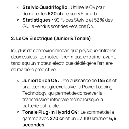
Stelvio Quadrifoglio :
Utilise le Q4 pour
dompter les
520 ch
de son V6 biturbo.
Statistiques :
90 % des Stelvio et 52 % des
Giulia vendus sont des versions Q4.
2. Le Q4 Électrique (Junior & Tonale)
Ici, plus de connexion mécanique physique entre les
deux essieux. Le moteur thermique entraîne l’avant,
tandis qu’un moteur électrique dédié gère l’arrière
de manière prédictive.
Junior Ibrida Q4 :
Une puissance de
145 ch
et
une technologie exclusive, la
Power Looping
Technology
, qui permet de conserver la
transmission intégrale même lorsque la
batterie est faible.
Tonale Plug-In Hybrid Q4 :
Le sommet de la
gamme avec
270 ch
et un 0 à 100 km/h en
6,6
secondes
.