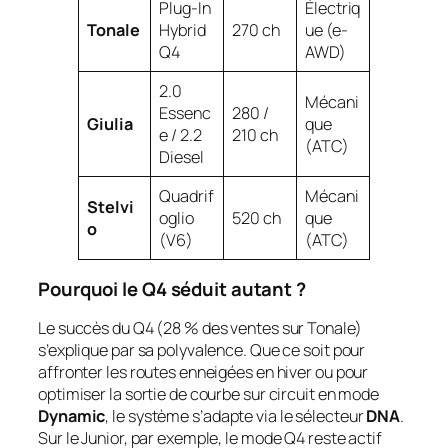
Plug-In
Électriq
Tonale
Hybrid
270 ch
ue (e-
Q4
AWD)
2.0
Mécani
Essenc
280 /
Giulia
que
e / 2.2
210 ch
(ATC)
Diesel
Quadrif
Mécani
Stelvi
oglio
520 ch
que
o
(V6)
(ATC)
Pourquoi le Q4 séduit autant ?
Le succès du Q4 (28 % des ventes sur Tonale)
s’explique par sa polyvalence. Que ce soit pour
affronter les routes enneigées en hiver ou pour
optimiser la sortie de courbe sur circuit en mode
Dynamic
, le système s’adapte via le sélecteur
DNA
.
Sur le Junior, par exemple, le mode Q4 reste actif