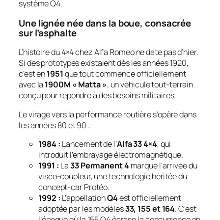
système Q4.
Une lignée née dans la boue, consacrée
sur l’asphalte
L’histoire du 4×4 chez Alfa Romeo ne date pas d’hier.
Si des prototypes existaient dès les années 1920,
c’est en
1951
que tout commence officiellement
avec la
1900M « Matta »
, un véhicule tout-terrain
conçu pour répondre à des besoins militaires.
Le virage vers la performance routière s’opère dans
les années 80 et 90 :
1984 :
Lancement de l’
Alfa 33 4×4
, qui
introduit l’embrayage électromagnétique.
1991 :
La
33 Permanent 4
marque l’arrivée du
visco-coupleur, une technologie héritée du
concept-car Protéo.
1992 :
L’appellation
Q4
est officiellement
adoptée par les modèles
33, 155 et 164
. C’est
l’époque où la 155 Q4 écrase la concurrence en