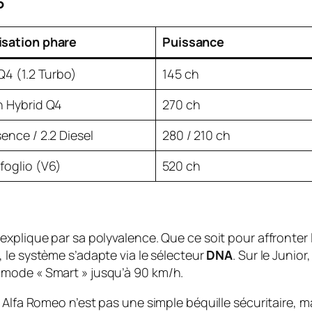
6
isation phare
Puissance
 Q4 (1.2 Turbo)
145 ch
n Hybrid Q4
270 ch
sence / 2.2 Diesel
280 / 210 ch
foglio (V6)
520 ch
explique par sa polyvalence. Que ce soit pour affronter
, le système s’adapte via le sélecteur
DNA
. Sur le Junio
 mode « Smart » jusqu’à 90 km/h.
 Alfa Romeo n’est pas une simple béquille sécuritaire, m