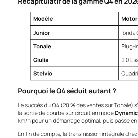
Récapitulatif de la gamme Q4 en 202
Modèle
Motor
Junior
Ibrida
Tonale
Plug-I
Giulia
2.0 Es
Stelvio
Quadri
Pourquoi le Q4 séduit autant ?
Le succès du Q4 (28 % des ventes sur Tonale) s’
la sortie de courbe sur circuit en mode
Dynamic
km/h pour un démarrage optimal, puis passe en
En fin de compte, la transmission intégrale chez