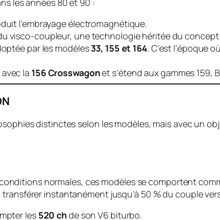
ans les années 80 et 90 :
roduit l’embrayage électromagnétique.
 du visco-coupleur, une technologie héritée du concept
adoptée par les modèles
33, 155 et 164
. C’est l’époque 
 avec la
156 Crosswagon
et s’étend aux gammes 159, Br
DN
sophies distinctes selon les modèles, mais avec un objec
 En conditions normales, ces modèles se comportent comme
t transférer instantanément jusqu’à 50 % du couple vers
ompter les
520 ch
de son V6 biturbo.