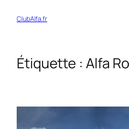
Aller
au
ClubAlfa.fr
contenu
Étiquette :
Alfa R