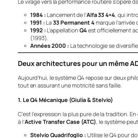
Le virage vers la performance routière s’opère d
1984 :
Lancement de l’
Alfa 33 4×4
, qui int
1991 :
La
33 Permanent 4
marque l’arrivée
1992 :
L’appellation
Q4
est officiellement 
(1993).
Années 2000 :
La technologie se diversifie
Deux architectures pour un même A
Aujourd’hui, le système Q4 repose sur deux philo
tout en assurant une motricité sans faille.
1. Le Q4 Mécanique (Giulia & Stelvio)
C’est l’expression la plus pure de la tradition.
à l’
Active Transfer Case (ATC)
, le système peu
Stelvio Quadrifoglio :
Utilise le Q4 pour d