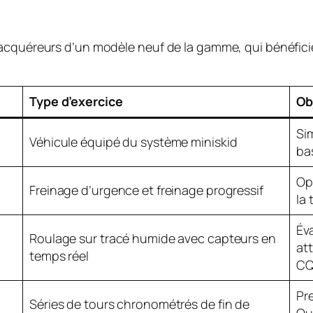
 acquéreurs d’un modèle neuf de la gamme, qui bénéfic
Type d’exercice
Ob
Sim
Véhicule équipé du système
miniskid
bas
Opt
Freinage d’urgence et freinage progressif
la 
Éva
Roulage sur tracé humide avec capteurs en
att
temps réel
CQ
Pr
Séries de tours chronométrés de fin de