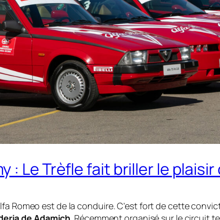
 Le Trèfle fait briller le plais
fa Romeo est de la conduire. C’est fort de cette convict
deria de Adamich
. Récemment organisé sur le circuit t