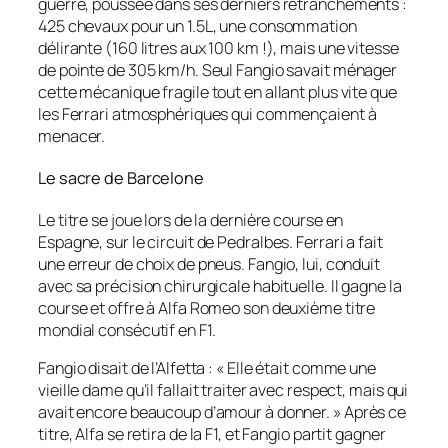
guerre, poussée dans ses derniers retranchements :
425 chevaux pour un 1.5L, une consommation
délirante (160 litres aux 100 km !), mais une vitesse
de pointe de 305 km/h. Seul Fangio savait ménager
cette mécanique fragile tout en allant plus vite que
les Ferrari atmosphériques qui commençaient à
menacer.
Le sacre de Barcelone
Le titre se joue lors de la dernière course en
Espagne, sur le circuit de Pedralbes. Ferrari a fait
une erreur de choix de pneus. Fangio, lui, conduit
avec sa précision chirurgicale habituelle. Il gagne la
course et offre à Alfa Romeo son deuxième titre
mondial consécutif en F1.
Fangio disait de l’Alfetta :
« Elle était comme une
vieille dame qu’il fallait traiter avec respect, mais qui
avait encore beaucoup d’amour à donner. »
Après ce
titre, Alfa se retira de la F1, et Fangio partit gagner