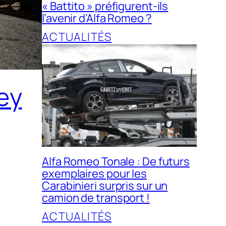
« Battito » préfigurent-ils
l’avenir d’Alfa Romeo ?
ACTUALITÉS
ey
Alfa Romeo Tonale : De futurs
exemplaires pour les
Carabinieri surpris sur un
camion de transport !
ACTUALITÉS