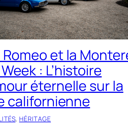
a Romeo et la Monter
 Week : L’histoire
mour éternelle sur la
e californienne
ITÉS
, 
HÉRITAGE