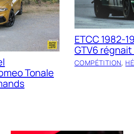
ETCC 1982-19
GTV6 régnait 
el
COMPÉTITION
, 
HÉ
 Romeo Tonale
emands