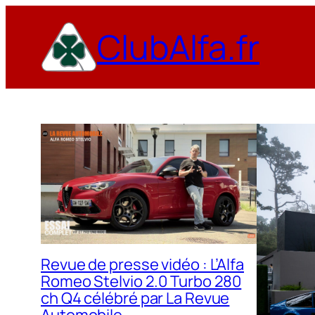
Aller
ClubAlfa.fr
au
contenu
Revue de presse vidéo : L’Alfa
Romeo Stelvio 2.0 Turbo 280
ch Q4 célébré par La Revue