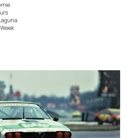
rnie
urs
 Laguna
r Week