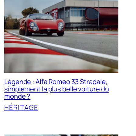
Légende : Alfa Romeo 33 Stradale,
simplement la plus belle voiture du
monde ?
HÉRITAGE