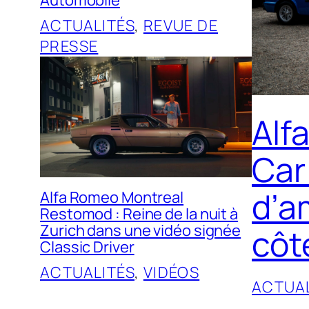
Automobile
ACTUALITÉS
, 
REVUE DE
PRESSE
Alf
Car
d’a
Alfa Romeo Montreal
Restomod : Reine de la nuit à
Zurich dans une vidéo signée
côt
Classic Driver
ACTUALITÉS
, 
VIDÉOS
ACTUAL