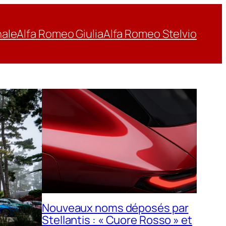
nale
Alfa Romeo Giulia
Alfa Romeo Stelvio
Nouveaux noms déposés par
Stellantis : « Cuore Rosso » et