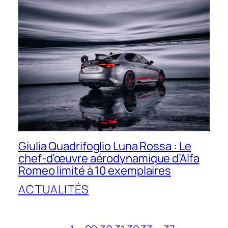
Giulia Quadrifoglio Luna Rossa : Le
chef-d’œuvre aérodynamique d’Alfa
Romeo limité à 10 exemplaires
ACTUALITÉS