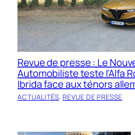
Revue de presse : Le Nouv
Automobiliste teste l’Alfa
Ibrida face aux ténors all
ACTUALITÉS
, 
REVUE DE PRESSE