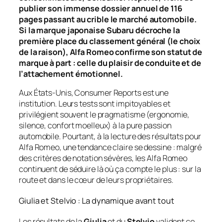
publier son immense dossier annuel de 116
pages passant au crible le marché automobile.
Si la marque japonaise Subaru décroche la
première place du classement général (le choix
de la raison), Alfa Romeo confirme son statut de
marque à part : celle du plaisir de conduite et de
l’attachement émotionnel.
Aux États-Unis,
Consumer Reports
est une
institution. Leurs tests sont impitoyables et
privilégient souvent le pragmatisme (ergonomie,
silence, confort moelleux) à la pure passion
automobile. Pourtant, à la lecture des résultats pour
Alfa Romeo, une tendance claire se dessine : malgré
des critères de notation sévères, les Alfa Romeo
continuent de séduire là où ça compte le plus : sur la
route et dans le cœur de leurs propriétaires.
Giulia et Stelvio : La dynamique avant tout
Les résultats de la
Giulia
et du
Stelvio
valident ce