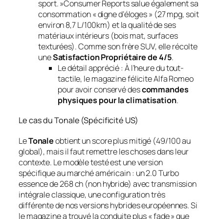
sport. »
Consumer Reports
salue également sa
consommation « digne d’éloges » (27 mpg, soit
environ 8,7 L/100km) et la qualité de ses
matériaux intérieurs (bois mat, surfaces
texturées). Comme son frère SUV, elle récolte
une
Satisfaction Propriétaire de 4/5
.
Le détail apprécié :
À l’heure du tout-
tactile, le magazine félicite Alfa Romeo
pour avoir conservé des
commandes
physiques pour la climatisation
.
Le cas du Tonale (Spécificité US)
Le
Tonale
obtient un score plus mitigé (49/100 au
global), mais il faut remettre les choses dans leur
contexte. Le modèle testé est une version
spécifique au marché américain : un 2.0 Turbo
essence de 268 ch (non hybride) avec transmission
intégrale classique, une configuration très
différente de nos versions hybrides européennes. Si
le magazine a trouvé la conduite plus « fade » que