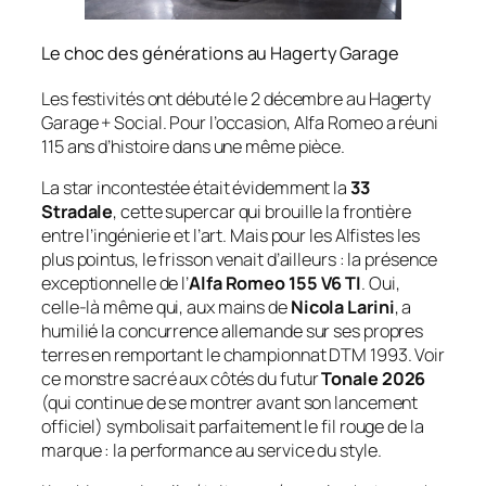
Le choc des générations au Hagerty Garage
Les festivités ont débuté le 2 décembre au
Hagerty
Garage + Social
. Pour l’occasion, Alfa Romeo a réuni
115 ans d’histoire dans une même pièce.
La star incontestée était évidemment la
33
Stradale
, cette supercar qui brouille la frontière
entre l’ingénierie et l’art. Mais pour les Alfistes les
plus pointus, le frisson venait d’ailleurs : la présence
exceptionnelle de l’
Alfa Romeo 155 V6 TI
. Oui,
celle-là même qui, aux mains de
Nicola Larini
, a
humilié la concurrence allemande sur ses propres
terres en remportant le championnat DTM 1993. Voir
ce monstre sacré aux côtés du futur
Tonale 2026
(qui continue de se montrer avant son lancement
officiel) symbolisait parfaitement le fil rouge de la
marque : la performance au service du style.