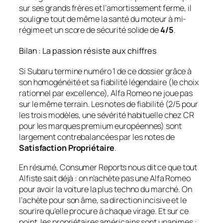
sur ses grands frères et l’amortissement ferme, il
souligne tout de même la santé du moteur à mi-
régime et un score de sécurité solide de
4/5
.
Bilan : La passion résiste aux chiffres
Si Subaru termine numéro 1 de ce dossier grâce à
son homogénéité et sa fiabilité légendaire (le choix
rationnel par excellence), Alfa Romeo ne joue pas
sur le même terrain. Les notes de fiabilité (2/5 pour
les trois modèles, une sévérité habituelle chez CR
pour les marques premium européennes) sont
largement contrebalancées par les notes de
Satisfaction Propriétaire
.
En résumé,
Consumer Reports
nous dit ce que tout
Alfiste sait déjà : on n’achète pas une Alfa Romeo
pour avoir la voiture la plus techno du marché. On
l’achète pour son âme, sa direction incisive et le
sourire qu’elle procure à chaque virage. Et sur ce
point, les propriétaires américains sont unanimes :