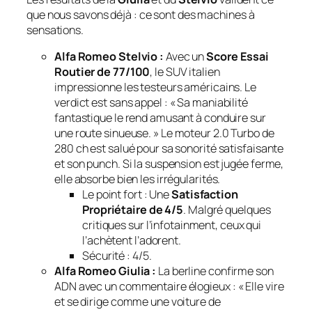
que nous savons déjà : ce sont des machines à
sensations.
Alfa Romeo Stelvio :
Avec un
Score Essai
Routier de 77/100
, le SUV italien
impressionne les testeurs américains. Le
verdict est sans appel :
« Sa maniabilité
fantastique le rend amusant à conduire sur
une route sinueuse. »
Le moteur 2.0 Turbo de
280 ch est salué pour sa sonorité satisfaisante
et son punch. Si la suspension est jugée ferme,
elle absorbe bien les irrégularités.
Le point fort :
Une
Satisfaction
Propriétaire de 4/5
. Malgré quelques
critiques sur l’infotainment, ceux qui
l’achètent l’adorent.
Sécurité :
4/5.
Alfa Romeo Giulia :
La berline confirme son
ADN avec un commentaire élogieux :
« Elle vire
et se dirige comme une voiture de