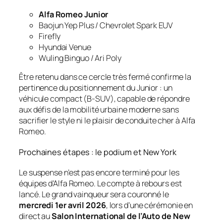
Alfa Romeo Junior
Baojun Yep Plus / Chevrolet Spark EUV
Firefly
Hyundai Venue
Wuling Binguo / Ari Poly
Être retenu dans ce cercle très fermé confirme la
pertinence du positionnement du Junior : un
véhicule compact (B-SUV), capable de répondre
aux défis de la mobilité urbaine moderne sans
sacrifier le style ni le plaisir de conduite cher à Alfa
Romeo.
Prochaines étapes : le podium et New York
Le suspense n’est pas encore terminé pour les
équipes d’Alfa Romeo. Le compte à rebours est
lancé. Le grand vainqueur sera couronné le
mercredi 1er avril 2026
, lors d’une cérémonie en
direct au
Salon International de l’Auto de New