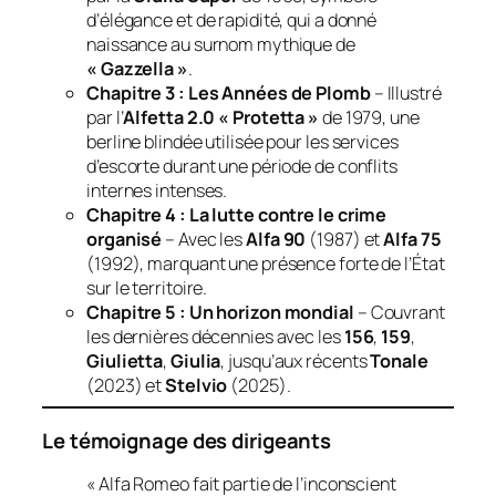
d’élégance et de rapidité, qui a donné
naissance au surnom mythique de
« Gazzella »
.
Chapitre 3 : Les Années de Plomb
– Illustré
par l’
Alfetta 2.0 « Protetta »
de 1979, une
berline blindée utilisée pour les services
d’escorte durant une période de conflits
internes intenses.
Chapitre 4 : La lutte contre le crime
organisé
– Avec les
Alfa 90
(1987) et
Alfa 75
(1992), marquant une présence forte de l’État
sur le territoire.
Chapitre 5 : Un horizon mondial
– Couvrant
les dernières décennies avec les
156
,
159
,
Giulietta
,
Giulia
, jusqu’aux récents
Tonale
(2023) et
Stelvio
(2025).
Le témoignage des dirigeants
« Alfa Romeo fait partie de l’inconscient