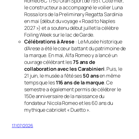
Romeo 6C 1750 Gran Sport de 1931. Côté mer,
le constructeur a accompagné le voilier Luna
Rossa lors de la Preliminary Regatta Sardinia
en mai (début du voyage « Road to Naples
2027 ») et a soutenu début juillet la célèbre
Foiling Week
sur le lac de Garde.
Célébrations à Arese
: Le Musée historique
d’Arese a été le cœur battant du patrimoine de
la marque. En mai, Alfa Romeo y a lancé un
ouvrage célébrant les
75 ans de
collaboration avec les Carabinieri
. Puis, le
21 juin, le musée a fêté ses
50 ans
en même
temps que les
116 ans de la marque
. Ce
semestre a également permis de célébrer le
150e anniversaire de la naissance du
fondateur Nicola Romeo et les 60 ans du
mythique cabriolet « Duetto ».
17/07/2026