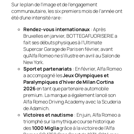
Sur le plan de l’image et de l’engagement
communautaire, les six premiers mois de l’année ont
été d’une intensité rare :
Rendez-vous internationaux
: Après
Bruxelles en janvier, BOTTEGAFUORISERIE a
fait ses débuts physiques à l’Ultimate
Supercar Garage de Paris en février, avant
qu’Alfa Romeo ne s’illustre en avril au Salon de
New York.
Sport et partenariats
: En février, Alfa Romeo
a accompagné les
Jeux Olympiques et
Paralympiques d’hiver de Milan Cortina
2026
en tant que partenaire automobile
premium. La marque a également lancé son
Alfa Romeo Driving Academy
avec la Scuderia
de Adamich.
Victoires et nautisme
: En juin, Alfa Romeo a
triomphé sur la mythique course historique
des
1000 Miglia
grâce à la victoire de l’Alfa