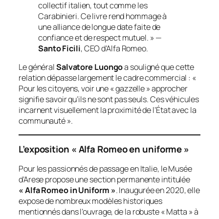
collectif italien, tout comme les
Carabinieri. Ce livre rend hommage à
une alliance de longue date faite de
confiance et de respect mutuel. » —
Santo Ficili
, CEO d’Alfa Romeo.
Le général
Salvatore Luongo
a souligné que cette
relation dépasse largement le cadre commercial : «
Pour les citoyens, voir une « gazzelle » approcher
signifie savoir qu’ils ne sont pas seuls. Ces véhicules
incarnent visuellement la proximité de l’État avec la
communauté ».
L’exposition « Alfa Romeo en uniforme »
Pour les passionnés de passage en Italie, le Musée
d’Arese propose une section permanente intitulée
« Alfa Romeo in Uniform »
. Inaugurée en 2020, elle
expose de nombreux modèles historiques
mentionnés dans l’ouvrage, de la robuste « Matta » à