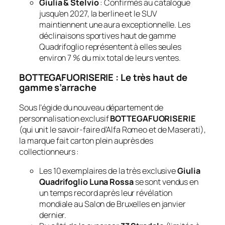
Giulia & Stelvio
: Confirmés au catalogue
jusqu’en 2027, la berline et le SUV
maintiennent une aura exceptionnelle. Les
déclinaisons sportives haut de gamme
Quadrifoglio représentent à elles seules
environ 7 % du mix total de leurs ventes.
BOTTEGAFUORISERIE : Le très haut de
gamme s’arrache
Sous l’égide du nouveau département de
personnalisation exclusif
BOTTEGAFUORISERIE
(qui unit le savoir-faire d’Alfa Romeo et de Maserati),
la marque fait carton plein auprès des
collectionneurs :
Les 10 exemplaires de la très exclusive
Giulia
Quadrifoglio Luna Rossa
se sont vendus en
un temps record après leur révélation
mondiale au Salon de Bruxelles en janvier
dernier.