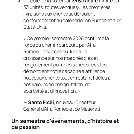
Du côté de la supercar
33 Stradale
(limitée à
33 unités, toutes vendues), les premières
livraisons aux clients se déroulent
conformément au calendrier en Europe et aux
États-Unis.
« Ce premier semestre 2026 confirme la
force du chemin parcouru par Alfa
Romeo. Le succès du Junior, la
croissance sur nos marchés clés et
l’engouement pour nos séries spéciales
démontrent notre capacité à attirer de
nouveaux clients tout en restant fidèles à
nos valeurs de design italien, de
sportivité et d’innovation. »
—
Santo Ficili
, nouveau Directeur
Général d’Alfa Romeo et de Maserati
Un semestre d’événements, d’histoire et
de passion