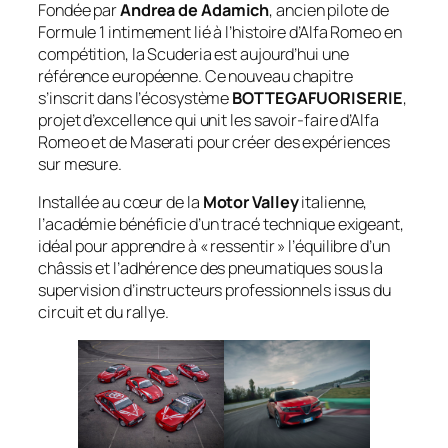
Fondée par
Andrea de Adamich
, ancien pilote de
Formule 1 intimement lié à l’histoire d’Alfa Romeo en
compétition, la Scuderia est aujourd’hui une
référence européenne. Ce nouveau chapitre
s’inscrit dans l’écosystème
BOTTEGAFUORISERIE
,
projet d’excellence qui unit les savoir-faire d’Alfa
Romeo et de Maserati pour créer des expériences
sur mesure.
Installée au cœur de la
Motor Valley
italienne,
l’académie bénéficie d’un tracé technique exigeant,
idéal pour apprendre à « ressentir » l’équilibre d’un
châssis et l’adhérence des pneumatiques sous la
supervision d’instructeurs professionnels issus du
circuit et du rallye.