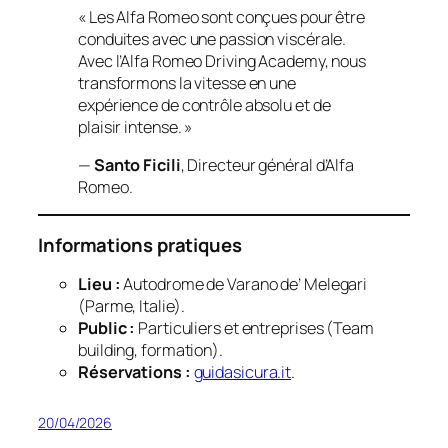
« Les Alfa Romeo sont conçues pour être
conduites avec une passion viscérale.
Avec l’Alfa Romeo Driving Academy, nous
transformons la vitesse en une
expérience de contrôle absolu et de
plaisir intense. »
—
Santo Ficili
, Directeur général d’Alfa
Romeo.
Informations pratiques
Lieu :
Autodrome de Varano de’ Melegari
(Parme, Italie).
Public :
Particuliers et entreprises (Team
building, formation).
Réservations :
guidasicura.it
.
20/04/2026