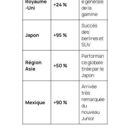
Royaume
e générale
+24 %
-Uni
de la
gamme
Succès
des
Japon
+95 %
berlines et
SUV
Performan
Région
ce globale
+50 %
Asie
tirée par le
Japon
Arrivée
très
remarquée
Mexique
+90 %
du
nouveau
Junior