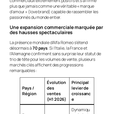
commerciaux extrêmement positifs et s’affirme
plus que jamais comme une véritable « marque
d’amour » (
love brand
) capable de rassembler les
passionnés du monde entier.
Une expansion commerciale marquée par
des hausses spectaculaires
La présence mondiale d’Alfa Romeo s’étend
désormais à
70 pays
. Si l’Italie, la France et
l’Allemagne confirment sans surprise leur statut de
trio de tête pour les volumes de vente, plusieurs
marchés clés affichent des progressions
remarquables :
Évolution
Principal
Pays /
des
levier de
Région
ventes
croissanc
(H1 2026)
e
Dynamiqu