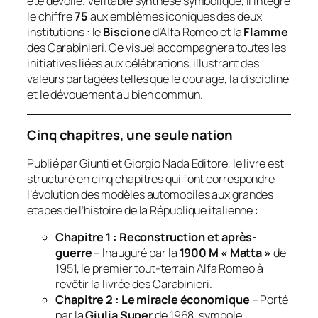
été dévoilé. Véritable synthèse symbolique, il intègre
le chiffre
75
aux emblèmes iconiques des deux
institutions : le
Biscione
d’Alfa Romeo et la
Flamme
des Carabinieri. Ce visuel accompagnera toutes les
initiatives liées aux célébrations, illustrant des
valeurs partagées telles que le courage, la discipline
et le dévouement au bien commun.
Cinq chapitres, une seule nation
Publié par Giunti et Giorgio Nada Editore, le livre est
structuré en cinq chapitres qui font correspondre
l’évolution des modèles automobiles aux grandes
étapes de l’histoire de la République italienne :
Chapitre 1 : Reconstruction et après-
guerre
– Inauguré par la
1900 M « Matta »
de
1951, le premier tout-terrain Alfa Romeo à
revêtir la livrée des Carabinieri.
Chapitre 2 : Le miracle économique
– Porté
par la
Giulia Super
de 1968, symbole