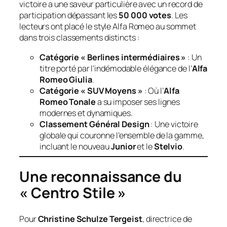
victoire a une saveur particulière avec un record de
participation dépassant les
50 000 votes
. Les
lecteurs ont placé le style Alfa Romeo au sommet
dans trois classements distincts :
Catégorie « Berlines intermédiaires »
: Un
titre porté par l’indémodable élégance de l’
Alfa
Romeo Giulia
.
Catégorie « SUV Moyens »
: Où l’
Alfa
Romeo Tonale
a su imposer ses lignes
modernes et dynamiques.
Classement Général Design
: Une victoire
globale qui couronne l’ensemble de la gamme,
incluant le nouveau
Junior
et le
Stelvio
.
Une reconnaissance du
« Centro Stile »
Pour
Christine Schulze Tergeist
, directrice de