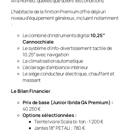
Alfa Romeo, quelles que soient les conditions.
L’habitacle de la finition Premium offre déjà un
niveau d’équipement généreux, incluant notamment
:
Le combiné d’instruments digital
10,25″
Cannocchiale
Le système d’info-divertissement tactile de
10,25″ avec navigation
La climatisation automatique
L’éclairage d’ambiance intérieur
Le siège conducteur électrique, chauffant et
massant
Le Bilan Financier
Prix de base (Junior Ibrida Q4 Premium) :
40 250 €
Options sélectionnées :
Teinte Ivoire Scala bi-ton : 1 200 €
Jantes 18″ PETALI : 780 €