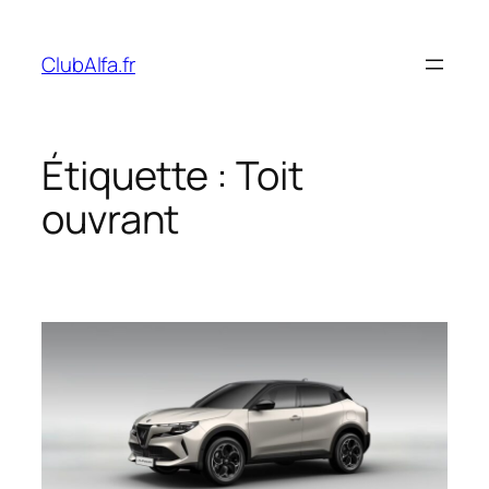
Aller
au
ClubAlfa.fr
contenu
Étiquette :
Toit
ouvrant