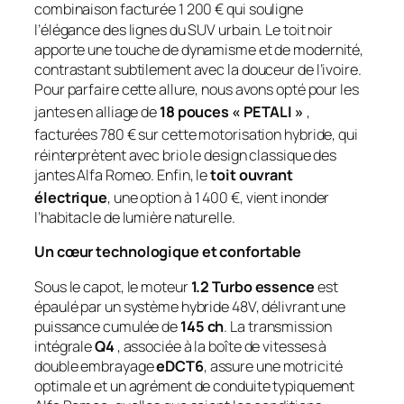
combinaison facturée 1 200 €
qui souligne
l’élégance des lignes du SUV urbain. Le toit noir
apporte une touche de dynamisme et de modernité,
contrastant subtilement avec la douceur de l’ivoire.
Pour parfaire cette allure, nous avons opté pour les
jantes en alliage de
18 pouces « PETALI »
,
facturées 780 € sur cette motorisation hybride
, qui
réinterprètent avec brio le design classique des
jantes Alfa Romeo. Enfin, le
toit ouvrant
électrique
, une option à 1 400 €
, vient inonder
l’habitacle de lumière naturelle.
Un cœur technologique et confortable
Sous le capot, le moteur
1.2 Turbo essence
est
épaulé par un système hybride 48V, délivrant une
puissance cumulée de
145 ch
. La transmission
intégrale
Q4
, associée à la boîte de vitesses à
double embrayage
eDCT6
, assure une motricité
optimale et un agrément de conduite typiquement