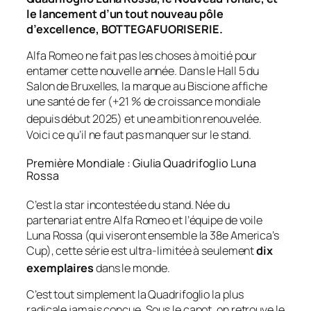
le lancement d’un tout nouveau pôle
d’excellence, BOTTEGAFUORISERIE.
Alfa Romeo ne fait pas les choses à moitié pour
entamer cette nouvelle année. Dans le Hall 5 du
Salon de Bruxelles, la marque au Biscione affiche
une santé de fer (+21 % de croissance mondiale
depuis début 2025) et une ambition renouvelée
.
Voici ce qu’il ne faut pas manquer sur le stand.
Première Mondiale : Giulia Quadrifoglio Luna
Rossa
C’est la star incontestée du stand. Née du
partenariat entre Alfa Romeo et l’équipe de voile
Luna Rossa (qui viseront ensemble la 38e America’s
Cup), cette série est ultra-limitée à seulement
dix
exemplaires
dans le monde
.
C’est tout simplement la Quadrifoglio la plus
radicale jamais conçue. Sous le capot, on retrouve le