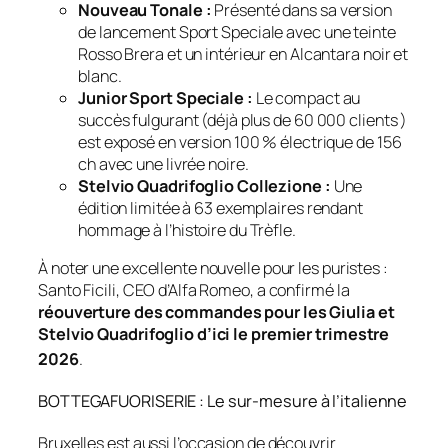
Nouveau Tonale :
Présenté dans sa version
de lancement
Sport Speciale
avec une teinte
Rosso Brera et un intérieur en Alcantara noir et
blanc.
Junior Sport Speciale :
Le compact au
succès fulgurant (déjà plus de 60 000 clients )
est exposé en version 100 % électrique de 156
ch avec une livrée noire.
Stelvio Quadrifoglio Collezione :
Une
édition limitée à 63 exemplaires rendant
hommage à l’histoire du Trèfle.
À noter une excellente nouvelle pour les puristes :
Santo Ficili, CEO d’Alfa Romeo, a confirmé la
réouverture des commandes pour les Giulia et
Stelvio Quadrifoglio d’ici le premier trimestre
2026
.
BOTTEGAFUORISERIE : Le sur-mesure à l’italienne
Bruxelles est aussi l’occasion de découvrir