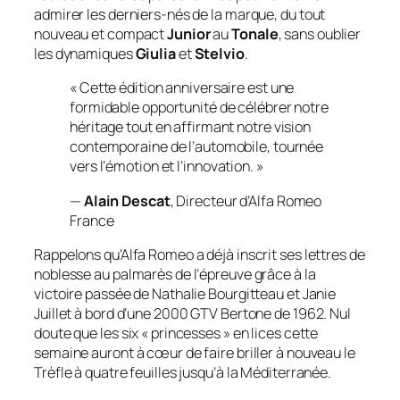
admirer les derniers-nés de la marque, du tout
nouveau et compact
Junior
au
Tonale
, sans oublier
les dynamiques
Giulia
et
Stelvio
.
« Cette édition anniversaire est une
formidable opportunité de célébrer notre
héritage tout en affirmant notre vision
contemporaine de l’automobile, tournée
vers l’émotion et l’innovation. »
—
Alain Descat
, Directeur d’Alfa Romeo
France
Rappelons qu’Alfa Romeo a déjà inscrit ses lettres de
noblesse au palmarès de l’épreuve grâce à la
victoire passée de Nathalie Bourgitteau et Janie
Juillet à bord d’une 2000 GTV Bertone de 1962. Nul
doute que les six « princesses » en lices cette
semaine auront à cœur de faire briller à nouveau le
Trèfle à quatre feuilles jusqu’à la Méditerranée.