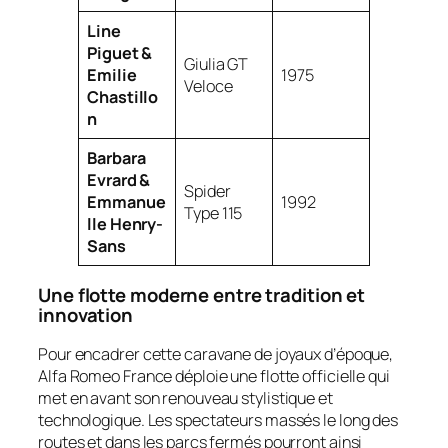
Line
Piguet &
Giulia GT
Emilie
1975
Veloce
Chastillo
n
Barbara
Evrard &
Spider
Emmanue
1992
Type 115
lle Henry-
Sans
Une flotte moderne entre tradition et
innovation
Pour encadrer cette caravane de joyaux d’époque,
Alfa Romeo France déploie une flotte officielle qui
met en avant son renouveau stylistique et
technologique. Les spectateurs massés le long des
routes et dans les parcs fermés pourront ainsi