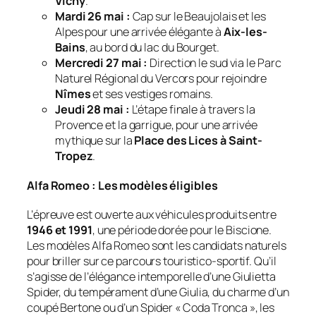
Vichy
.
Mardi 26 mai :
Cap sur le Beaujolais et les
Alpes pour une arrivée élégante à
Aix-les-
Bains
, au bord du lac du Bourget.
Mercredi 27 mai :
Direction le sud via le Parc
Naturel Régional du Vercors pour rejoindre
Nîmes
et ses vestiges romains.
Jeudi 28 mai :
L’étape finale à travers la
Provence et la garrigue, pour une arrivée
mythique sur la
Place des Lices à Saint-
Tropez
.
Alfa Romeo : Les modèles éligibles
L’épreuve est ouverte aux véhicules produits entre
1946 et 1991
, une période dorée pour le Biscione.
Les modèles Alfa Romeo sont les candidats naturels
pour briller sur ce parcours touristico-sportif. Qu’il
s’agisse de l’élégance intemporelle d’une Giulietta
Spider, du tempérament d’une Giulia, du charme d’un
coupé Bertone ou d’un Spider « Coda Tronca », les