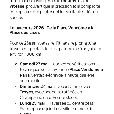
d’équipages privilégieront la
régularité à la
vitesse
, prouvant que la précision et la complicité
entre pilote et copilote sont les véritables clés du
succès.
Le parcours 2026 : De la Place Vendôme à la
Place des Lices
Pour ce 25e anniversaire, l’itinéraire promet une
traversée spectaculaire du patrimoine français sur
environ
1 800 km
:
Samedi 23 mai :
Journée de vérifications
techniques sur la mythique
Place Vendôme à
Paris
, véritable écrin de la haute joaillerie
automobile.
Dimanche 24 mai :
Départ officiel vers
Troyes
, avec une halte raffinée en
Champagne chez Perrier-Jouët.
Lundi 25 mai :
Traversée du centre de la
France pour rejoindre la ville thermale de