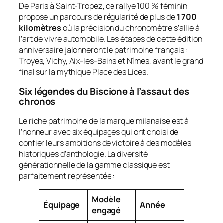
De Paris à Saint-Tropez, ce rallye 100 % féminin
propose un parcours de régularité de plus de
1 700
kilomètres
où la précision du chronomètre s’allie à
l’art de vivre automobile. Les étapes de cette édition
anniversaire jalonneront le patrimoine français :
Troyes, Vichy, Aix-les-Bains et Nîmes, avant le grand
final sur la mythique Place des Lices.
Six légendes du Biscione à l’assaut des
chronos
Le riche patrimoine de la marque milanaise est à
l’honneur avec six équipages qui ont choisi de
confier leurs ambitions de victoire à des modèles
historiques d’anthologie. La diversité
générationnelle de la gamme classique est
parfaitement représentée :
Modèle
Équipage
Année
engagé