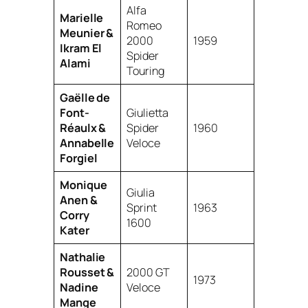
Alfa
Marielle
Romeo
Meunier &
2000
1959
Ikram El
Spider
Alami
Touring
Gaëlle de
Font-
Giulietta
Réaulx &
Spider
1960
Annabelle
Veloce
Forgiel
Monique
Giulia
Anen &
Sprint
1963
Corry
1600
Kater
Nathalie
Rousset &
2000 GT
1973
Nadine
Veloce
Mange