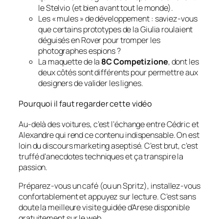
le Stelvio (et bien avant tout le monde).
Les « mules » de développement : saviez-vous
que certains prototypes de la Giulia roulaient
déguisés en Rover pour tromper les
photographes espions ?
La maquette de la
8C Competizione
, dont les
deux côtés sont différents pour permettre aux
designers de valider les lignes.
Pourquoi il faut regarder cette vidéo
Au-delà des voitures, c’est l’échange entre Cédric et
Alexandre qui rend ce contenu indispensable. On est
loin du discours marketing aseptisé. C’est brut, c’est
truffé d’anecdotes techniques et ça transpire la
passion.
Préparez-vous un café (ou un Spritz), installez-vous
confortablement et appuyez sur lecture. C’est sans
doute la meilleure visite guidée d’Arese disponible
gratuitement sur le web.