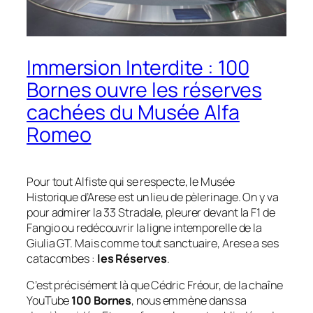
Immersion Interdite : 100
Bornes ouvre les réserves
cachées du Musée Alfa
Romeo
Pour tout Alfiste qui se respecte, le Musée
Historique d’Arese est un lieu de pèlerinage. On y va
pour admirer la 33 Stradale, pleurer devant la F1 de
Fangio ou redécouvrir la ligne intemporelle de la
Giulia GT. Mais comme tout sanctuaire, Arese a ses
catacombes :
les Réserves
.
C’est précisément là que Cédric Fréour, de la chaîne
YouTube
100 Bornes
, nous emmène dans sa