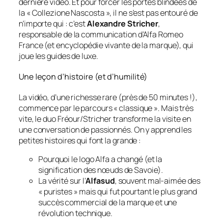
dernière vidéo. Et pour forcer les portes blindées de
la
« Collezione Nascosta »
, il ne s’est pas entouré de
n’importe qui : c’est
Alexandre Stricher
,
responsable de la communication d’Alfa Romeo
France (et encyclopédie vivante de la marque), qui
joue les guides de luxe.
Une leçon d’histoire (et d’humilité)
La vidéo, d’une richesse rare (près de 50 minutes !),
commence par le parcours « classique ». Mais très
vite, le duo Fréour/Stricher transforme la visite en
une conversation de passionnés. On y apprend les
petites histoires qui font la grande :
Pourquoi le logo Alfa a changé (et la
signification des nœuds de Savoie).
La vérité sur l’
Alfasud
, souvent mal-aimée des
« puristes » mais qui fut pourtant le plus grand
succès commercial de la marque et une
révolution technique.