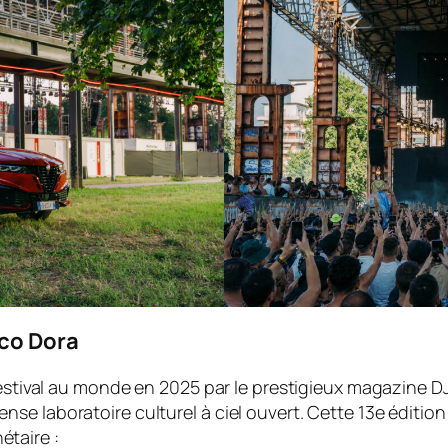
rco Dora
 festival au monde en 2025 par le prestigieux magazine
D
e laboratoire culturel à ciel ouvert. Cette 13e édition 
taire :