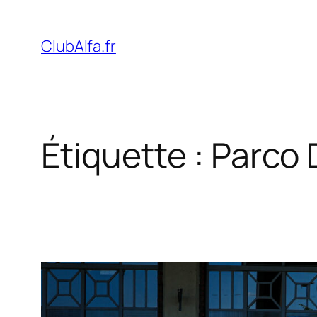
Aller
au
ClubAlfa.fr
contenu
Étiquette :
Parco 