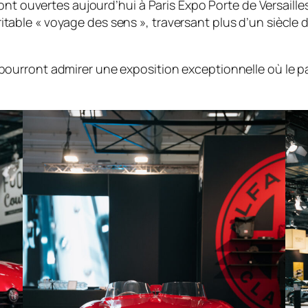
ont ouvertes aujourd’hui à Paris Expo Porte de Versaill
e « voyage des sens », traversant plus d’un siècle d’his
eurs pourront admirer une exposition exceptionnelle où le 