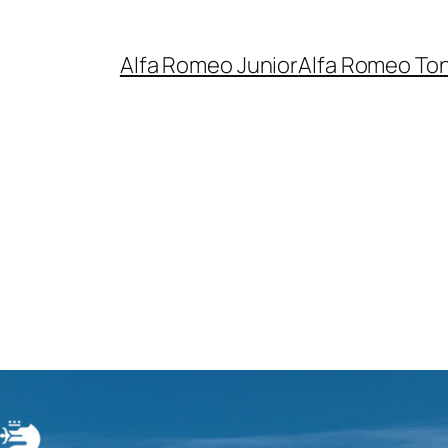
Alfa Romeo Junior
Alfa Romeo To
s