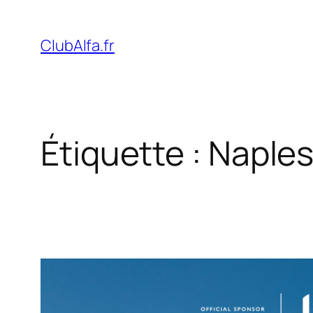
Aller
au
ClubAlfa.fr
contenu
Étiquette :
Naple